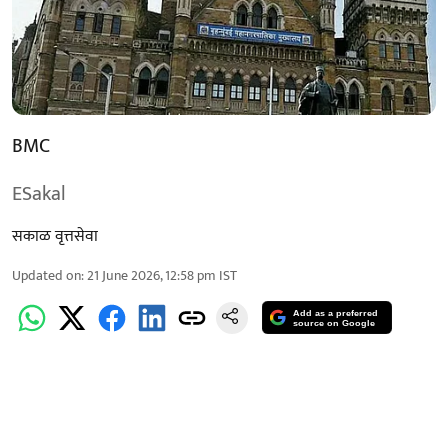
BMC
ESakal
सकाळ वृत्तसेवा
Updated on
:
21 June 2026, 12:58 pm
IST
Add as a preferred
source on Google