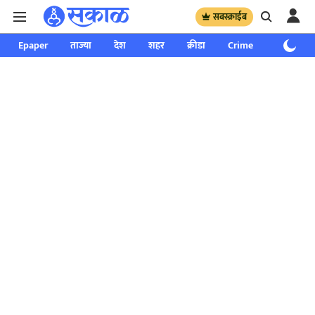
सबस्क्राईब
Epaper
ताज्या
देश
शहर
क्रीडा
Crime
साप्ताहिक