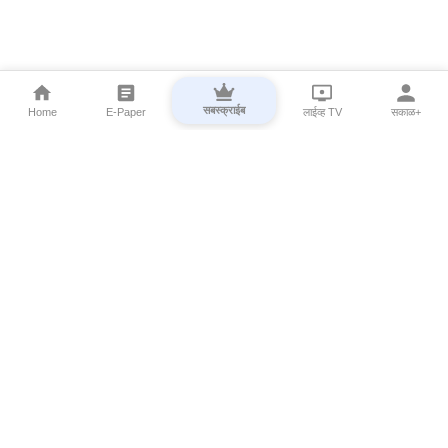
सबस्क्राईब
Home
E-Paper
लाईव्ह TV
सकाळ+
⌄
Marathi News
⌄
About Esakal
⌄
Digital Products