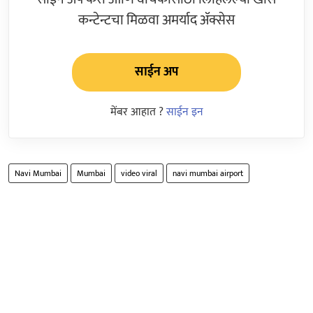
कन्टेन्टचा मिळवा अमर्याद ॲक्सेस
साईन अप
मेंबर आहात ?
साईन इन
Navi Mumbai
Mumbai
video viral
navi mumbai airport