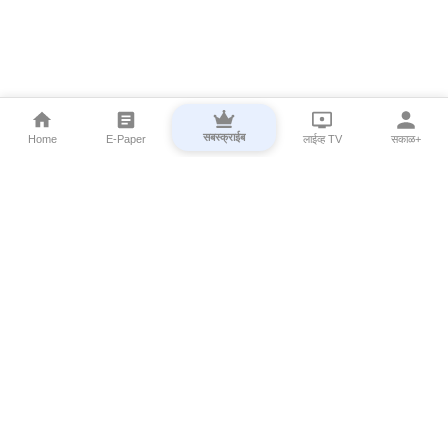
सबस्क्राईब
Home
E-Paper
लाईव्ह TV
सकाळ+
⌄
Marathi News
⌄
About Esakal
⌄
Digital Products