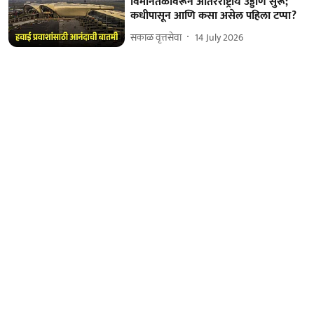
विमानतळावरून आंतरराष्ट्रीय उड्डाणे सुरू;
कधीपासून आणि कसा असेल पहिला टप्पा?
सकाळ वृत्तसेवा
14 July 2026