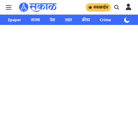
सबस्क्राईब
Epaper
ताज्या
देश
शहर
क्रीडा
Crime
साप्ताहिक