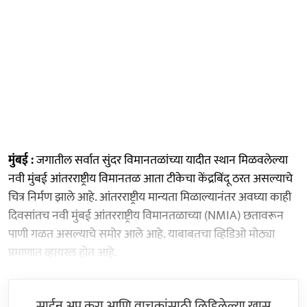
मुंबई :
जगातील सर्वात सुंदर विमानतळांच्या यादीत स्थान मिळवलेल्या
नवी मुंबई आंतरराष्ट्रीय विमानतळ आता टीकेचा केंद्रबिंदू ठरत असल्याचे
चित्र निर्मण झाले आहे. आंतरराष्ट्रीय मान्यता मिळाल्यानंतर अवघ्या काही
दिवसांतच नवी मुंबई आंतरराष्ट्रीय विमानतळाच्या (NMIA) छतावरून
पाणी गळत असल्याचे समोर आले आहे. याबाबतचा व्हिडिओ मोठ्या
प्रमाणात व्हायरल होत आहे.
साईन अप करा आणि वाचकांसाठी लिहिलेल्या खास