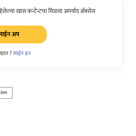
ेल्या खास कन्टेन्टचा मिळवा अमर्याद ॲक्सेस
साईन अप
आहात ?
साईन इन
tion