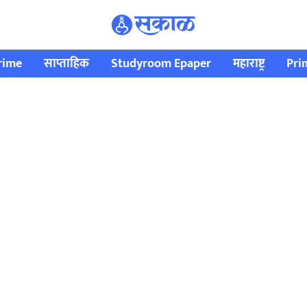
rime
साप्ताहिक
Studyroom Epaper
महाराष्ट्र
Pri