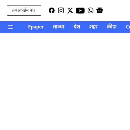
सबस्क्राईब करा
Epaper
ताज्या
देश
शहर
क्रीडा
C