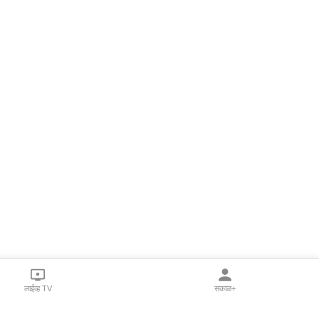
लाईव्ह TV
सकाळ+