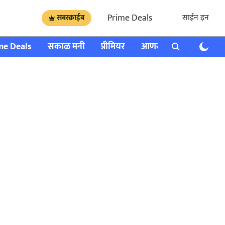
Prime Deals
साईन इन
सबस्क्राईब
me Deals
सकाळ मनी
प्रीमियर
आणखी
राशी भविष्य