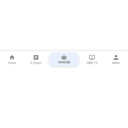
सबस्क्राईब
Home
E-Paper
लाईव्ह TV
सकाळ+
⌄
Marathi News