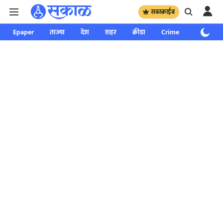
सबस्क्राईब
Epaper
ताज्या
देश
शहर
क्रीडा
Crime
साप्ताहिक