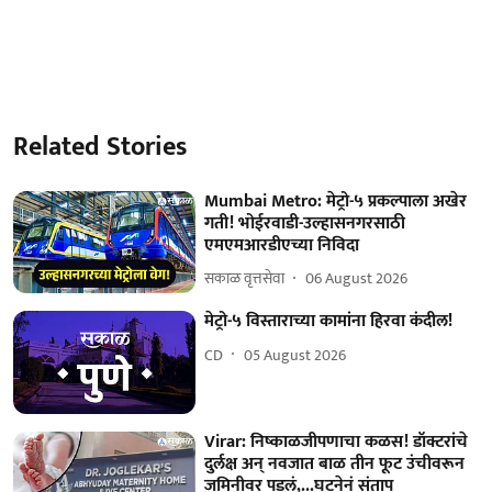
Related Stories
Mumbai Metro: मेट्रो-५ प्रकल्पाला अखेर
गती! भोईरवाडी-उल्हासनगरसाठी
एमएमआरडीएच्या निविदा
सकाळ वृत्तसेवा
06 August 2026
मेट्रो-५ विस्ताराच्या कामांना हिरवा कंदील!
CD
05 August 2026
Virar: निष्काळजीपणाचा कळस! डॉक्टरांचे
दुर्लक्ष अन् नवजात बाळ तीन फूट उंचीवरून
जमिनीवर पडलं,...घटनेनं संताप