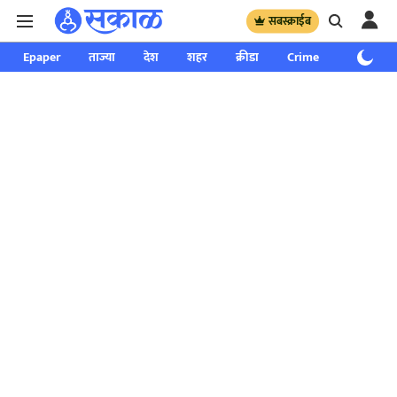
सबस्क्राईब
Epaper
ताज्या
देश
शहर
क्रीडा
Crime
साप्ताहिक