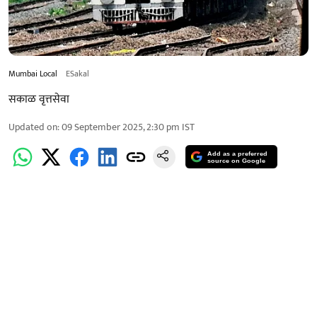
Mumbai Local
ESakal
सकाळ वृत्तसेवा
Updated on
:
09 September 2025, 2:30 pm
IST
Add as a preferred
source on Google