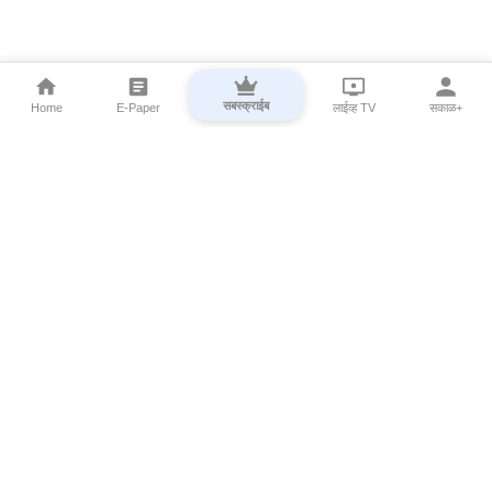
सबस्क्राईब
Home
E-Paper
लाईव्ह TV
सकाळ+
⌄
Marathi News
⌄
About Esakal
⌄
Digital Products