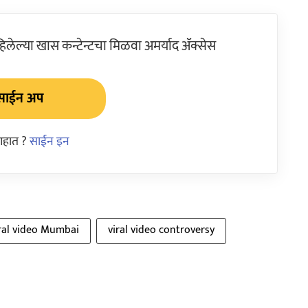
ेल्या खास कन्टेन्टचा मिळवा अमर्याद ॲक्सेस
साईन अप
आहात ?
साईन इन
ral video Mumbai
viral video controversy