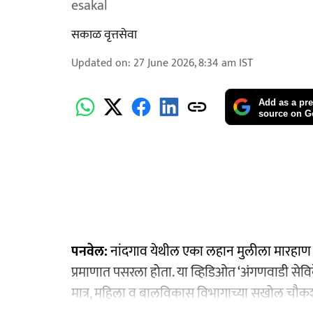
esakal
सकाळ वृत्तसेवा
Updated on
:
27 June 2026, 8:34 am
IST
Add as a pre
source on G
पनवेल:
नांदगाव येथील एका लहान मुलीला मारहाण
प्रमाणात पसरला होता. या व्हिडिओत ‘अंगणवाडी सेव
मात्र, महिला व बालविकास विभागाच्या सखोल चौकशी