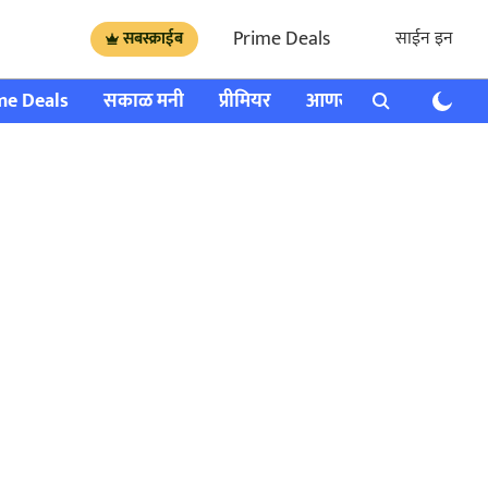
Prime Deals
साईन इन
सबस्क्राईब
me Deals
सकाळ मनी
प्रीमियर
आणखी
राशी भविष्य