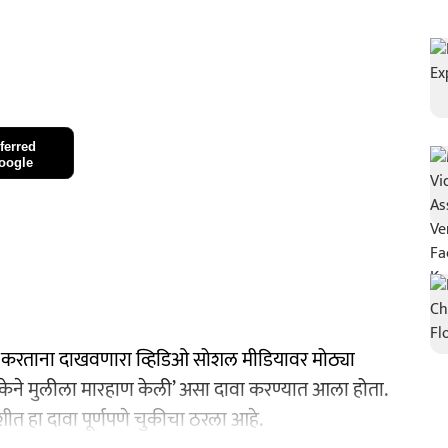
ferred
oogle
 करताना दाखवणारा व्हिडिओ सोशल मीडियावर मोठ्या
िकेने मुलीला मारहाण केली’ असा दावा करण्यात आला होता.
त हा दावा पूर्णपणे चुकीचा ठरला आहे.