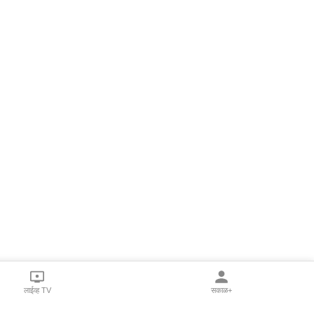
लाईव्ह TV
सकाळ+