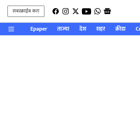
सबस्क्राईब करा
Epaper
ताज्या
देश
शहर
क्रीडा
C