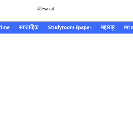
rime
साप्ताहिक
Studyroom Epaper
महाराष्ट्र
Pri