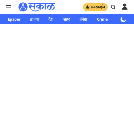
सबस्क्राईब
Epaper
ताज्या
देश
शहर
क्रीडा
Crime
साप्ताहिक