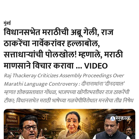
मुंबई
विधानसभेत मराठीची अब्रू गेली, राज
ठाकरेंचा नार्वेकरांवर हल्लाबोल,
सत्ताधाऱ्यांची पोलखोल! म्हणाले, मराठी
माणसाने विचार करावा ... VIDEO
Raj Thackeray Criticizes Assembly Proceedings Over
Marathi Language Controversy : दीनानाथांना ‘दीनदयाल’
म्हणत शोकप्रस्तावात गोंधळ, भाजपच्या खोगीरभरतीवर राज ठाकरेंची
टीका; विधानसभेत मराठी भाषेच्या गळचेपीविरोधात मनसेचा तीव्र निषेध