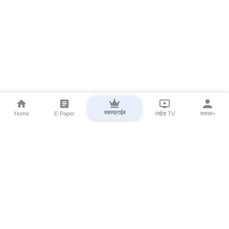
सबस्क्राईब
Home
E-Paper
लाईव्ह TV
सकाळ+
⌄
Marathi News