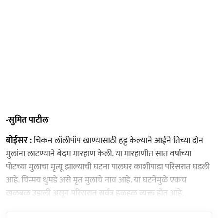
-सुमित पाटील
बोईसर :
चिकन लॉलीपॉप खाण्यासाठी हट्ट केल्याने आईने तिच्या दोन
मुलांना लाटण्याने बेदम मारहाण केली. या मारहाणीत सात वर्षाच्या
पोटच्या मुलाचा मृत्यू झाल्याची घटना पालघर काशीपाडा परिसरात घडली
आहे. चिन्मय धुमडे असे मृत मुलाचे नाव आहे. या घटनेमुळे एकच
खळबळ उडाली असून परिसरात सर्वत्र हळहळ व्यक्त होत आहे.