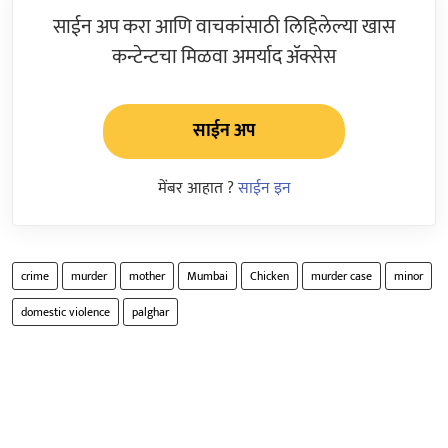
साईन अप करा आणि वाचकांसाठी लिहिलेल्या खास
कन्टेन्टचा मिळवा अमर्याद ॲक्सेस
साईन अप
मेंबर आहात ?
साईन इन
crime
murder
mother
Mumbai
Chicken
murder case
minor
domestic violence
palghar