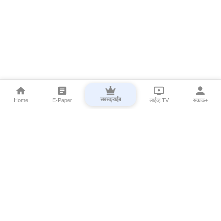
सबस्क्राईब
Home
E-Paper
लाईव्ह TV
सकाळ+
⌄
Marathi News