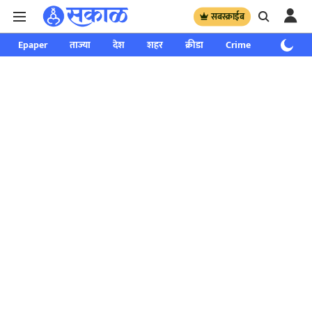
सबस्क्राईब
Epaper
ताज्या
देश
शहर
क्रीडा
Crime
साप्ताहिक