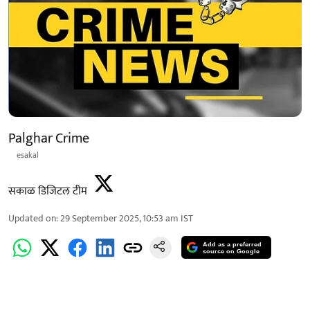
Palghar Crime
esakal
सकाळ डिजिटल टीम
Updated on
:
29 September 2025, 10:53 am
IST
Add as a preferred
source on Google