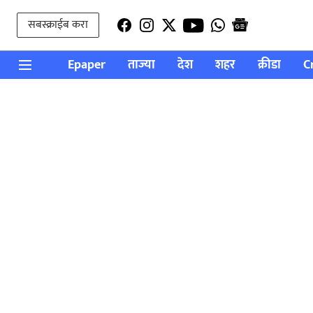
सबस्क्राईब करा
Epaper
ताज्या
देश
शहर
क्रीडा
C