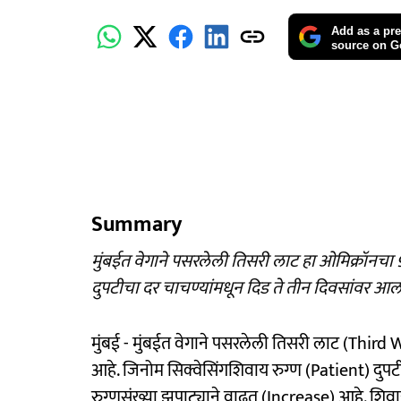
Add as a pre
source on G
Summary
मुंबईत वेगाने पसरलेली तिसरी लाट हा ओमिक्रॉनचा 9
दुपटीचा दर चाचण्यांमधून दिड ते तीन दिवसांवर आल
मुंबई - मुंबईत वेगाने पसरलेली तिसरी लाट (Thir
आहे. जिनोम सिक्वेसिंगशिवाय रुग्ण (Patient) दुपट
रुग्णसंख्या झपाट्याने वाढत (Increase) आहे. शि