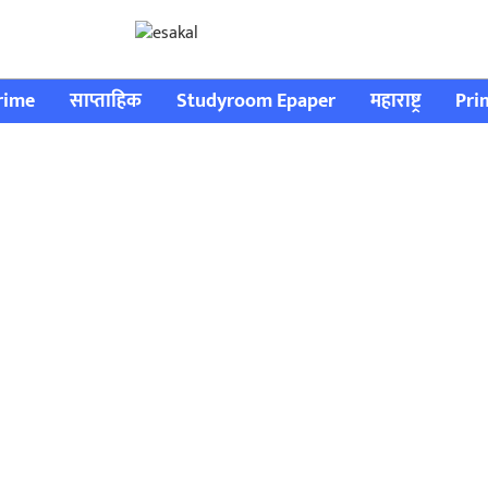
rime
साप्ताहिक
Studyroom Epaper
महाराष्ट्र
Pri