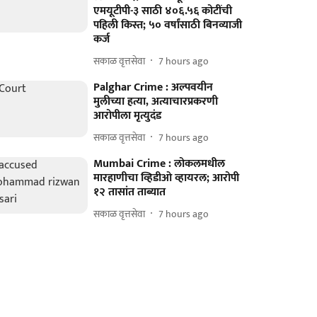
एमयूटीपी-३ साठी ४०६.५६ कोटींची
पहिली किस्त; ५० वर्षांसाठी बिनव्याजी
कर्ज
सकाळ वृत्तसेवा
7 hours ago
Palghar Crime : अल्पवयीन
मुलीच्या हत्या, अत्याचारप्रकरणी
आरोपीला मृत्युदंड
सकाळ वृत्तसेवा
7 hours ago
Mumbai Crime : लोकलमधील
मारहाणीचा व्हिडीओ व्हायरल; आरोपी
१२ तासांत ताब्यात
सकाळ वृत्तसेवा
7 hours ago