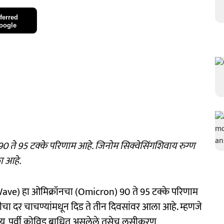
ferred
oogle
0 ते 95 टक्के परिणाम आहे. जिनोम सिक्वेसिंगशिवाय रुग्ण
ा आहे.
d Wave) हा ओमिक्रॉनचा (Omicron) 90 ते 95 टक्के परिणाम
ीचा दर चाचण्यांमधून दिड ते तीन दिवसांवर आला आहे. म्हणजे
वाय, पूर्वी कोविड बाधित असलेले तसेच लसीकरण