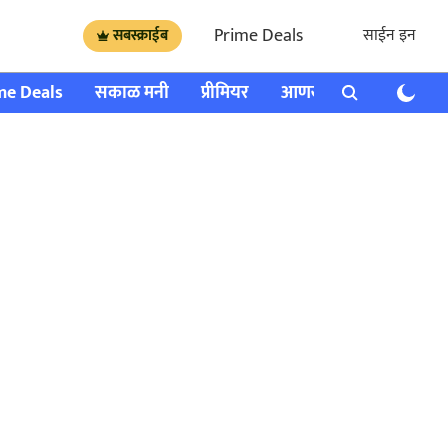
Prime Deals
साईन इन
सबस्क्राईब
me Deals
सकाळ मनी
प्रीमियर
आणखी
राशी भविष्य