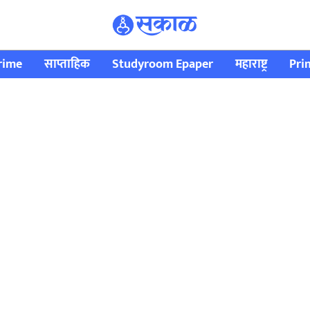
rime
साप्ताहिक
Studyroom Epaper
महाराष्ट्र
Pri