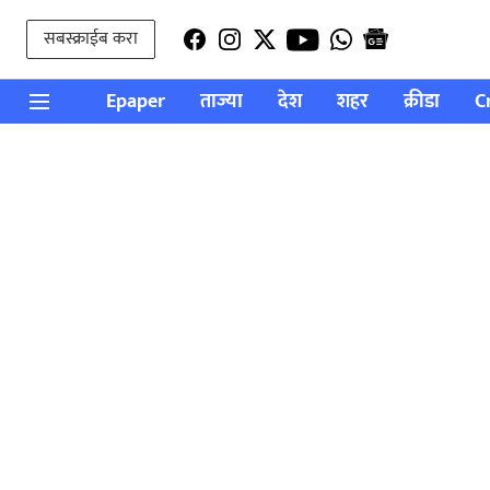
सबस्क्राईब करा
Epaper
ताज्या
देश
शहर
क्रीडा
C