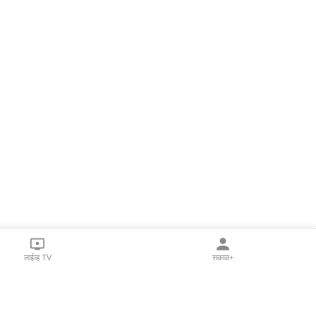
लाईव्ह TV
सकाळ+