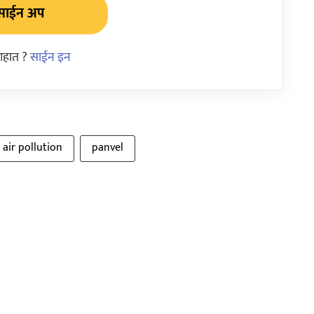
साईन अप
आहात ?
साईन इन
air pollution
panvel