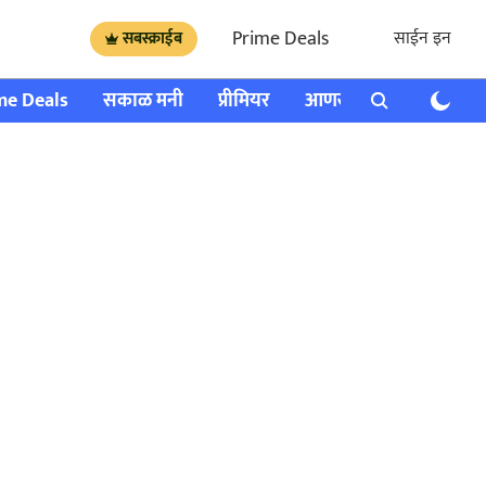
Prime Deals
साईन इन
सबस्क्राईब
me Deals
सकाळ मनी
प्रीमियर
आणखी
राशी भविष्य