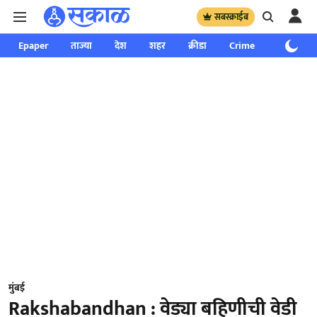
सबस्क्राईब
Epaper
ताज्या
देश
शहर
क्रीडा
Crime
साप्ताहिक
मुंबई
Rakshabandhan : वेड्या बहिणीची वेडी