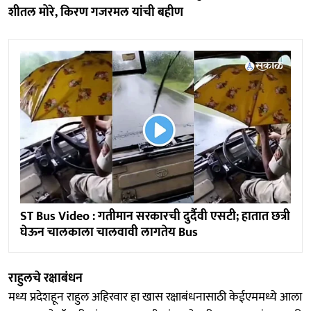
शीतल मोरे, किरण गजरमल यांची बहीण
ST Bus Video : गतीमान सरकारची दुर्दैवी एसटी; हातात छत्री
घेऊन चालकाला चालवावी लागतेय Bus
राहुलचे रक्षाबंधन
मध्य प्रदेशहून राहुल अहिरवार हा खास रक्षाबंधनासाठी केईएममध्ये आला