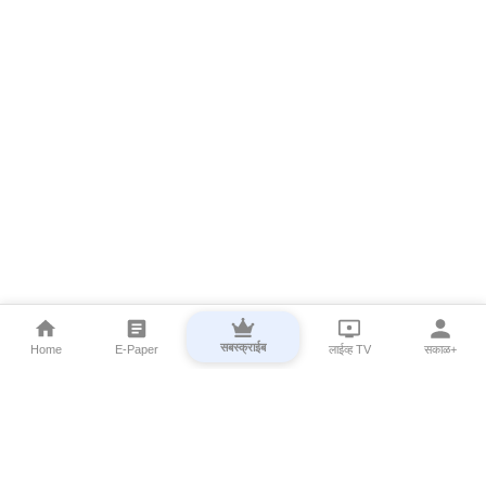
सबस्क्राईब
Home
E-Paper
लाईव्ह TV
सकाळ+