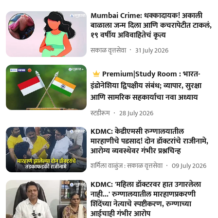
Mumbai Crime: धक्कादायक! अकाली
बाळाला जन्म दिला आणि कचरापेटीत टाकलं,
१९ वर्षीय अविवाहितेचं कृत्य
सकाळ वृत्तसेवा
31 July 2026
Premium|Study Room : भारत-
इंडोनेशिया द्विपक्षीय संबंध; व्यापार, सुरक्षा
आणि सामरिक सहकार्याचा नवा अध्याय
स्टडीरूम
28 July 2026
KDMC: केडीएमसी रुग्णालयातील
मारहाणीचे पडसाद! दोन डॉक्टरांचे राजीनामे,
आरोग्य व्यवस्थेवर गंभीर प्रश्नचिन्ह
शर्मिला वाळुंज : सकाळ वृत्तसेवा
09 July 2026
KDMC: 'महिला डॉक्टरवर हात उगारलेला
नाही...' रुग्णालयातील मारहाणप्रकरणी
शिंदेंच्या नेत्याचे स्पष्टीकरण, रुग्णाच्या
आईचाही गंभीर आरोप