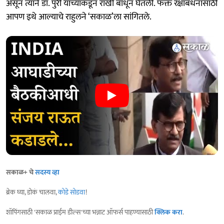
असून त्याने डॉ. पुरी यांच्याकडून राखी बांधून घेतली. फक्त रक्षाबंधनासाठी
आपण इथे आल्याचे राहुलने ‘सकाळ’ला सांगितले.
सकाळ+ चे
सदस्य व्हा
ब्रेक घ्या, डोकं चालवा,
कोडे सोडवा
!
शॉपिंगसाठी 'सकाळ प्राईम डील्स'च्या भन्नाट ऑफर्स पाहण्यासाठी
क्लिक करा
.