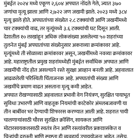
मुंबईत २०२४ मध्ये एकूण २,६०४ अपघात नोंदले गेले, ज्यात ३७०
जणांचा मृत्यू झाला आणि २,७२२ जण जखमी झाले. २०२३ मध्ये ३८४
मृत्यू झाले होते. अपघातांच्या संख्येत २.८ टक्क्यांची आणि जखमींमध्ये
चार टक्क्यांची वाढ, तर मृत्यूंमध्ये ३.६ टक्क्यांची घट दिसून आली.
देशातील १० लाखांहून अधिक लोकसंख्या असलेल्या ५० शहरांच्या
तुलनेत मुंबई अपघातांच्या संख्येनुसार अकराव्या क्रमांकावर आहे.
मृत्यूंमध्ये ती सोळाव्या क्रमांकावर असून, जखमींमध्ये नवव्या क्रमांकावर
आहे. महाराष्ट्रातील प्रमुख शहरांमध्येही मुंबईत सर्वाधिक अपघात आणि
जखमींची नोंद होत असल्याने रस्ते सुरक्षा आव्हान बनली आहे. अहवालात
आढळलेली परिस्थिती चिंताजनक आहे. अपघातांची संख्या आणि
जखमींचे प्रमाण वाढत असताना मृत्यू कमी आहेत.
अपघात रोखण्यासाठी अहवालात प्रभावी वेग नियंत्रण, सुरक्षित पायाभूत
सुविधा उभारणी आणि वाहतूक नियमांची काटेकोर अंमलबजावणी या
तीन बाबींवर भर देण्याची शिफारस करण्यात आली आहे. शहरात पायी
चालणाऱ्यांसाठी चौरस सुरक्षित क्रॉसिंग, सायकल आणि
मोटारसायकलसाठी स्वतंत्र लेन आणि रस्त्यांवरील प्रकाशसंकेत व
चिन्हांची दुरुस्ती आणि स्पष्टता ही व्यवहार्य उपाययोजना आहेत. तसेच,