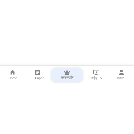
सबस्क्राईब
Home
E-Paper
लाईव्ह TV
सकाळ+