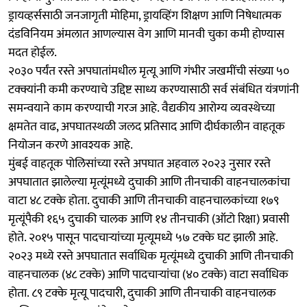
ड्रायव्हर्ससाठी जनजागृती मोहिमा, ड्रायव्हिंग शिक्षण आणि निषेधात्मक
दंडविनियम अंमलात आणल्यास वेग आणि मानवी चुका कमी होण्यास
मदत होईल.
२०३० पर्यंत रस्ते अपघातांमधील मृत्यू आणि गंभीर जखमींची संख्या ५०
टक्क्यांनी कमी करण्याचे उद्दिष्ट साध्य करण्यासाठी सर्व संबंधित यंत्रणांनी
समन्वयाने काम करण्याची गरज आहे. वैद्यकीय आरोग्य व्यवस्थेच्या
क्षमतेत वाढ, अपघातस्थळी जलद प्रतिसाद आणि दीर्घकालीन वाहतूक
नियोजन करणे आवश्यक आहे.
मुंबई वाहतूक पोलिसांच्या रस्ते अपघात अहवाल २०२३ नुसार रस्ते
अपघातात झालेल्या मृत्यूंमध्ये दुचाकी आणि तीनचाकी वाहनचालकांचा
वाटा ४८ टक्के होता. दुचाकी आणि तीनचाकी वाहनचालकांच्या १७९
मृत्यूंपैकी १६५ दुचाकी चालक आणि १४ तीनचाकी (ऑटो रिक्षा) प्रवासी
होते. २०१५ पासून पादचाऱ्यांच्या मृत्यूमध्ये ५७ टक्के घट झाली आहे.
२०२३ मध्ये रस्ते अपघातात सर्वाधिक मृत्यूंमध्ये दुचाकी आणि तीनचाकी
वाहनचालक (४८ टक्के) आणि पादचाऱ्यांचा (४० टक्के) वाटा सर्वाधिक
होता. ८९ टक्के मृत्यू पादचारी, दुचाकी आणि तीनचाकी वाहनचालक