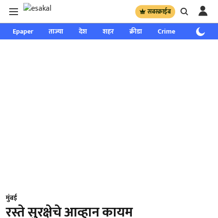
सबस्क्राईब
Epaper
ताज्या
देश
शहर
क्रीडा
Crime
साप्ताहिक
मुंबई
रस्ते सुरक्षेचे आव्हान कायम