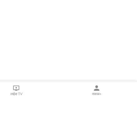
लाईव्ह TV
सकाळ+