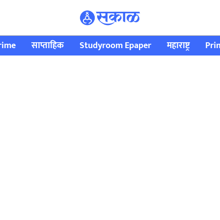
rime
साप्ताहिक
Studyroom Epaper
महाराष्ट्र
Pri