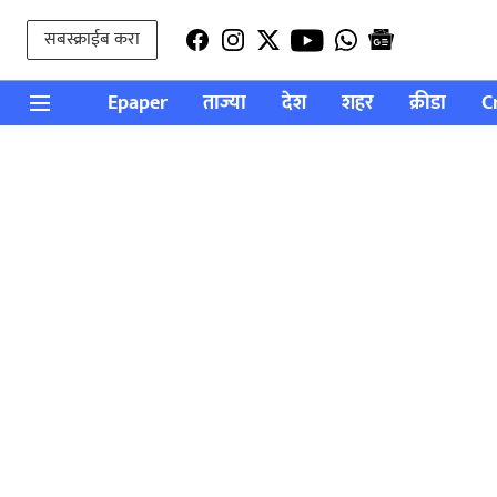
सबस्क्राईब करा
Epaper
ताज्या
देश
शहर
क्रीडा
C