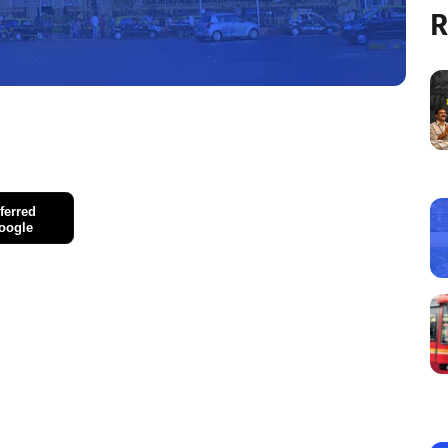
R
ferred
oogle