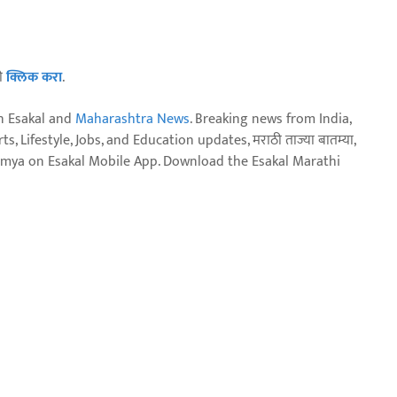
ठी
क्लिक करा
.
n Esakal and
Maharashtra News
. Breaking news from India,
, Lifestyle, Jobs, and Education updates, मराठी ताज्या बातम्या,
aja batmya on Esakal Mobile App. Download the Esakal Marathi