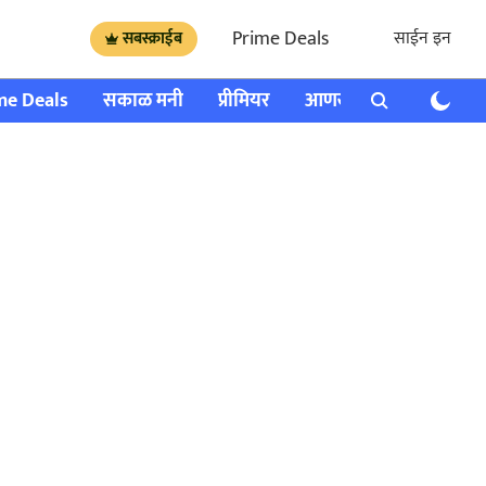
Prime Deals
साईन इन
सबस्क्राईब
me Deals
सकाळ मनी
प्रीमियर
आणखी
राशी भविष्य