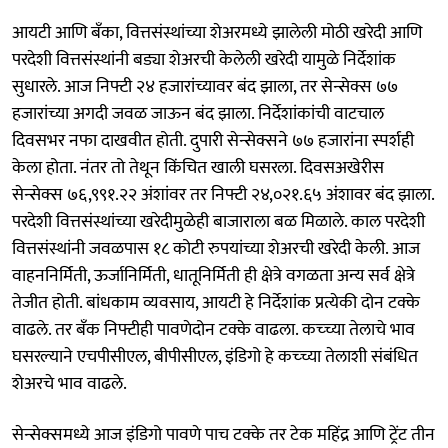
आयटी आणि बँका, वित्तसंस्थांच्या शेअरमध्ये झालेली मोठी खरेदी आणि
परदेशी वित्तसंस्थांनी बड्या शेअरची केलेली खरेदी यामुळे निर्देशांक
सुधारले. आज निफ्टी २४ हजारांच्यावर बंद झाला, तर सेन्सेक्स ७७
हजारांच्या अगदी जवळ जाऊन बंद झाला. निर्देशांकांची वाटचाल
दिवसभर नफा दाखवीत होती. दुपारी सेन्सेक्सने ७७ हजारांना स्पर्शही
केला होता. नंतर तो तेथून किंचित खाली घसरला. दिवसअखेरीस
सेन्सेक्स ७६,९९१.२२ अंशांवर तर निफ्टी २४,०२१.६५ अंशावर बंद झाला.
परदेशी वित्तसंस्थांच्या खरेदीमुळेही बाजाराला बळ मिळाले. काल परदेशी
वित्तसंस्थांनी जवळपास १८ कोटी रुपयांच्या शेअरची खरेदी केली. आज
वाहननिर्मिती, ऊर्जानिर्मिती, धातूनिर्मिती ही क्षेत्रे वगळता अन्य सर्व क्षेत्रे
तेजीत होती. बांधकाम व्यवसाय, आयटी हे निर्देशांक प्रत्येकी दोन टक्के
वाढले. तर बँक निफ्टीही पावणेदोन टक्के वाढला. कच्च्या तेलाचे भाव
घसरल्याने एचपीसीएल, बीपीसीएल, इंडिगो हे कच्च्या तेलाशी संबंधित
शेअरचे भाव वाढले.
सेन्सेक्समध्ये आज इंडिगो पावणे पाच टक्के तर टेक महिंद्र आणि ट्रेंट तीन