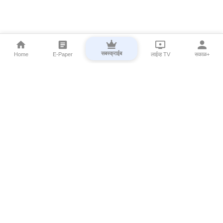
सबस्क्राईब
Home
E-Paper
लाईव्ह TV
सकाळ+
⌄
Marathi News
⌄
About Esakal
⌄
Digital Products