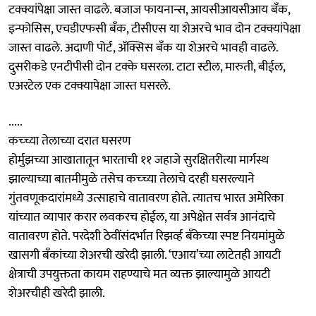
टक्क्यांपेक्षा जास्त वाढले. बजाज फायनान्स, आयसीआयसीआय बँक,
इन्फोसिस, एचडीएफसी बँक, टीसीएस या शेअरचे भाव दोन टक्क्यांपेक्षा
जास्त वाढले. अदाणी पोर्ट, ॲक्सिस बँक या शेअरचे भावही वाढले.
दुसरीकडे एनटीपीसी दोन टक्के घसरला. टाटा स्टील, मारुती, बीईल,
एअरटेल एक टक्क्यापेक्षा जास्त घसरले.
.....
कच्च्या तेलाच्या दरात घसरण
होर्मुझच्या आखातातून भारताची ११ जहाजे सुरक्षितरीत्या मार्गस्थ
झाल्याच्या बातमीमुळे तसेच कच्च्या तेलाचे दरही घसरल्याने
गुंतवणूकदारांमध्ये उत्साहाचे वातावरण होते. त्यातच भारत अमेरिका
यांच्यात व्यापार करार लवकरच होईल, या अपेक्षेत सर्वत्र आनंदाचे
वातावरण होते. परदेशी ठेवींसंदर्भात रिझर्व्ह बँकेच्या स्पष्ट नियमांमुळे
खासगी बँकांच्या शेअरची खरेदी झाली. ‘एआय’च्या लाटेतही आयटी
क्षेत्राची उपयुक्तता कायम राहण्याचे मत व्यक्त झाल्यामुळे आयटी
शेअरचीही खरेदी झाली.