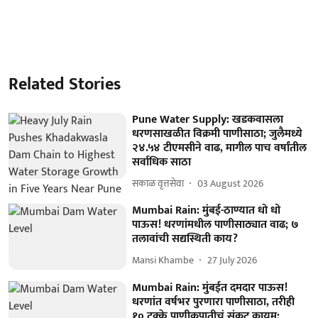
Related Stories
Pune Water Supply: खडकवासला
धरणसाखळीत विक्रमी पाणीसाठा; जुलैमध्ये
२४.५४ टीएमसीने वाढ, मागील पाच वर्षांतील
सर्वाधिक साठा
सकाळ वृत्तसेवा
03 August 2026
Mumbai Rain: मुंबई-ठाण्यात धो धो
पाऊस! धरणांमधील पाणीसाठ्यात वाढ; ७
तलावांची सद्यस्थिती काय?
Mansi Khambe
27 July 2026
Mumbai Rain: मुंबईत दमदार पाऊस!
धरणांत वर्षभर पुरणारा पाणीसाठा, तरीही
१० टक्के पाणीकपातीचं संकट कायम;