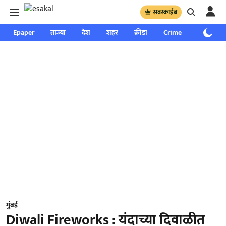
सबस्क्राईब
Epaper
ताज्या
देश
शहर
क्रीडा
Crime
साप्ताहिक
मुंबई
Diwali Fireworks : यंदाच्या दिवाळीत