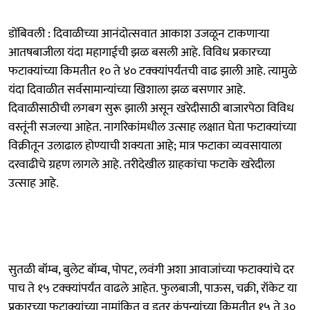
डोंबिवली : दिवाळीच्या आनंदोत्सवात आकाश उजळून टाकणाऱ्या
आतषबाजीला यंदा महागाईची झळ बसली आहे. विविध प्रकारच्या
फटाक्यांच्या किमतीत १० ते ४० टक्क्यांपर्यंतची वाढ झाली आहे. त्यामुळे
यंदा दिवाळीत सर्वसामान्यांच्या खिशाला झळ बसणार आहे.
दिवाळीसाठीची लगबग सुरू झाली असून खरेदीसाठी बाजारपेठा विविध
वस्तूंनी सजल्या आहेत. नागरिकांमधील उत्साह लक्षात घेता फटाक्यांच्या
विक्रीतून उलाढाल होण्याची शक्यता आहे; मात्र फटाका व्यवसायाला
दरवाढीचे ग्रहण लागले आहे. तरीदेखील ग्राहकांचा फटाके खरेदीला
उत्साह आहे.
सुतळी बॉम्ब, बुलेट बॉम्ब, पोपट, लवंगी अशा आवाजांच्या फटाक्यांचे दर
पाच ते १५ टक्क्यांपर्यंत वाढले आहेत. फुलबाजी, पाऊस, चक्री, रॉकेट या
प्रकारच्या फटाक्यांच्या नामांकित व इतर कंपन्यांच्या किमतीत १५ ते ३०