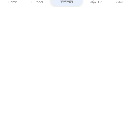
सबस्क्राईब
Home
E-Paper
लाईव्ह TV
सकाळ+
⌄
Marathi News
⌄
About Esakal
⌄
Digital Products
⌄
Sakal Programs
⌄
Print Products