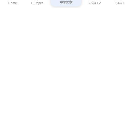
सबस्क्राईब
Home
E-Paper
लाईव्ह TV
सकाळ+
⌄
Marathi News
⌄
About Esakal
⌄
Digital Products
⌄
Sakal Programs
⌄
Print Products