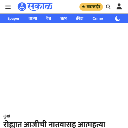
सबस्क्राईब
Epaper
ताज्या
देश
शहर
क्रीडा
Crime
साप्ताहिक
मुंबई
रोह्यात आजीची नातवासह आत्महत्या