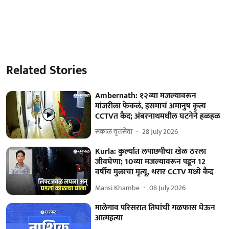
Related Stories
Ambernath: १२व्या मजल्यावरून
मांजरीला फेकलं, इसमाचं अमानुष कृत्य
CCTVत कैद; अंबरनाथमधील घटनेने हळहळ
सकाळ वृत्तसेवा
28 July 2026
Kurla: कुर्ल्यात लपाछपीचा खेळ ठरला
जीवघेणा; 10व्या मजल्यावरून पडून 12
वर्षीय मुलाचा मृत्यू, थरार CCTV मध्ये कैद
Mansi Khambe
08 July 2026
मालेगाव परिसरात तिघांची गळफास घेऊन
आत्महत्या