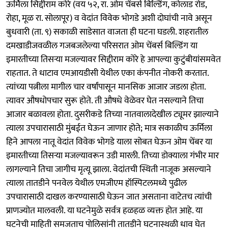
ऊर्मिला सिद्दीराम कोरे (वय ५२, रा. ओम चेंबर्स बिल्डिंग, कोलाड रोड,
रोहा, मूळ रा. सोलापूर) व वेदांत विवेक भोगडे अशी दोघांची नावे असून
बुधवारी (ता. ९) सकाळी साडेसात वाजता ही घटना घडली. शहरातील
दमखाडीजवळील गजबजलेल्या परिसरात ओम चेंबर्स बिल्डिंग या
इमारतीच्या तिसऱ्या मजल्यावर सिद्दीराम कोरे हे आपल्या कुटुंबीयांसमवेत
राहतात. ते धाटाव एमआयडीसी येथील एका कंपनीत नोकरी करतात.
त्यांच्या पत्नीला मागील चार वर्षांपासून मानसिक आजार जडला होता.
त्यावर औषधोपचार सुरू होते. ती औषधे वेळेवर घेत नसल्याने तिचा
आजार बळावला होता. दुसरीकडे तिच्या नातवालादेखील ट्यूमर झाल्याने
त्याला उपचारासाठी मुंबईत घेऊन जाणार होते; मात्र सकाळीच ऊर्मिला
हिने आपला नातू वेदांत विवेक भोगडे याला सोबत घेऊन ओम चेंबर या
इमारतीच्या तिसऱ्या मजल्यावरून उडी मारली. तिच्या डोक्याला गंभीर मार
लागल्याने तिचा जागीच मृत्यू झाला. वेदांतची स्थिती नाजूक असल्याने
त्याला तातडीने पनवेल येथील एमजीएम हॉस्पिटलमध्ये पुढील
उपचारासाठी दाखल करण्यासाठी घेऊन जात असताना वाटेतच त्यांची
प्राणज्योत मालवली. या घटनेमुळे सर्वत्र हळहळ व्यक्त होत आहे. या
घटनेची माहिती समजताच पोलिसांनी तातडीने घटनास्थळी धाव घेत