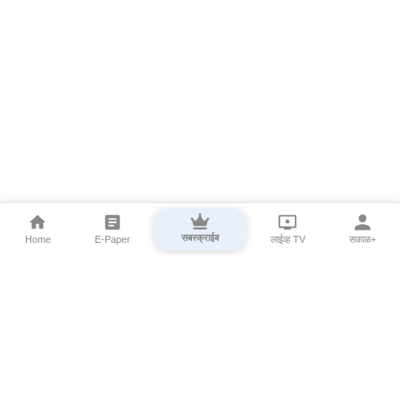
सबस्क्राईब
Home
E-Paper
लाईव्ह TV
सकाळ+