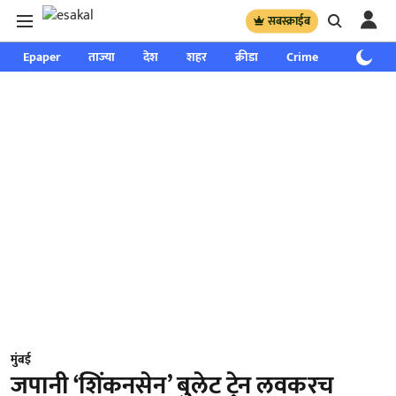
सबस्क्राईब
Epaper
ताज्या
देश
शहर
क्रीडा
Crime
साप्ताहिक
मुंबई
जपानी ‘शिंकनसेन’ बुलेट ट्रेन लवकरच