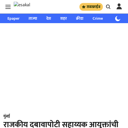
सबस्क्राईब
Epaper
ताज्या
देश
शहर
क्रीडा
Crime
साप्ताहिक
मुंबई
राजकीय दबावापोटी सहाय्यक आयुक्तांची