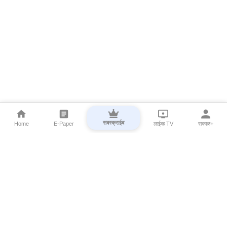
सबस्क्राईब
Home
E-Paper
लाईव्ह TV
सकाळ+
⌄
Marathi News