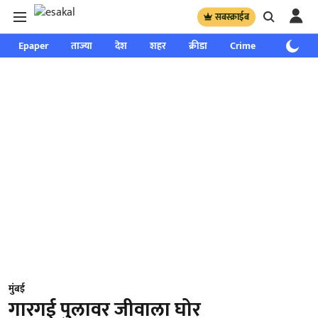
सबस्क्राईब
Epaper
ताज्या
देश
शहर
क्रीडा
Crime
साप्ताहिक
मुंबई
गारगई पुलावर जीवाला घोर