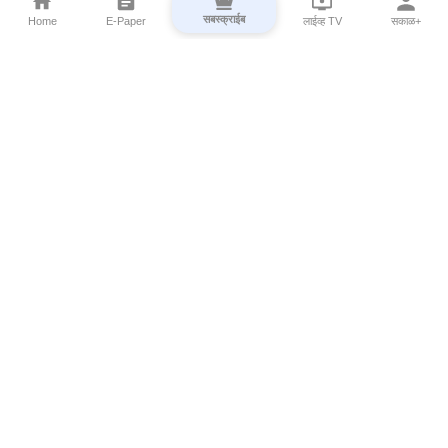
सबस्क्राईब
Home
E-Paper
लाईव्ह TV
सकाळ+
⌄
Marathi News
⌄
About Esakal
⌄
Digital Products
⌄
Sakal Programs
⌄
Print Products