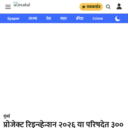
सबस्क्राईब
Epaper
ताज्या
देश
शहर
क्रीडा
Crime
साप्ताहिक
मुंबई
प्रोजेक्ट रिइन्व्हेन्शन २०२६ या परिषदेत ३००