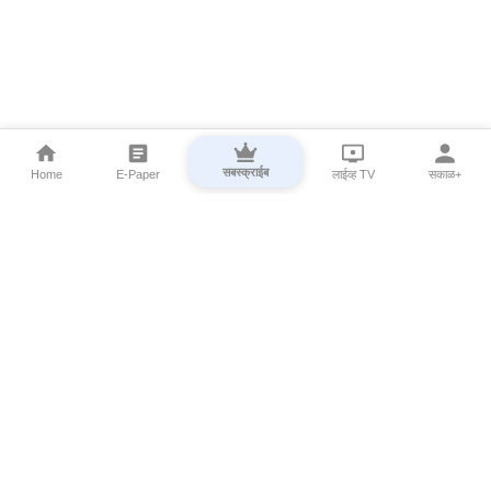
सबस्क्राईब
Home
E-Paper
लाईव्ह TV
सकाळ+
⌄
Marathi News
⌄
About Esakal
⌄
Digital Products