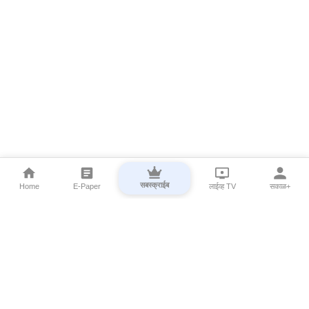
सबस्क्राईब
Home
E-Paper
लाईव्ह TV
सकाळ+