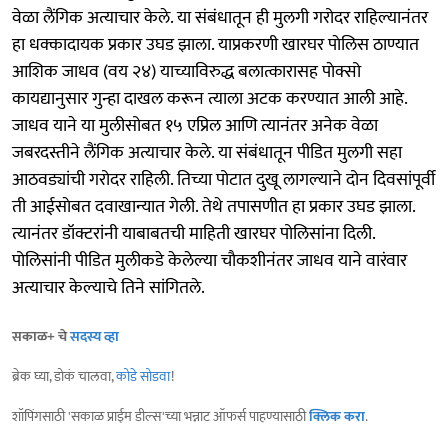
वेळा लैंगिक अत्याचार केले. या संबंधातून ही मुलगी गरोदर राहिल्यानंतर
हा धक्कादायक प्रकार उघड झाला. याप्रकरणी खारघर पाेलिस ठाण्यात
आशिक जाधव (वय २४) याच्याविरुद्ध बलात्कारासह पाेक्सो
कायद्यानुसार गुन्हा दाखल करून त्याला अटक करण्यात आली आहे.
जाधव याने या मुलीसोबत १५ एप्रिल आणि त्यानंतर अनेक वेळा
जबरदस्तीने लैंगिक अत्याचार केले. या संबंधातून पीडित मुलगी सहा
आठवड्यांची गरोदर राहिली. तिच्या पोटात दुखू लागल्याने दोन दिवसांपूर्वी
ती आईसाेबत दवाखान्यात गेली. तेथे तपासणीत हा प्रकार उघड झाला.
त्यानंतर डॉक्टरांनी याबाबतची माहिती खारघर पोलिसांना दिली.
पोलिसांनी पीडित मुलीकडे केलेल्या चाैकशीनंतर जाधव याने वारंवार
अत्याचार केल्याचे तिने सांगितले.
सकाळ+ चे
सदस्य व्हा
ब्रेक घ्या, डोकं चालवा,
कोडे सोडवा
!
शॉपिंगसाठी 'सकाळ प्राईम डील्स'च्या भन्नाट ऑफर्स पाहण्यासाठी
क्लिक करा
.