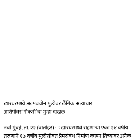
खारघरमध्ये अल्पवयीन मुलीवर लैंगिक अत्याचार
आरोपीवर ‘पोक्सो’चा गुन्हा दाखल
नवी मुंबई, ता. २२ (वार्ताहर) ः खारघरमध्ये राहणाऱ्या एका २४ वर्षीय
तरुणाने १७ वर्षीय मुलीसोबत प्रेमसंबंध निर्माण करून तिच्यावर अनेक