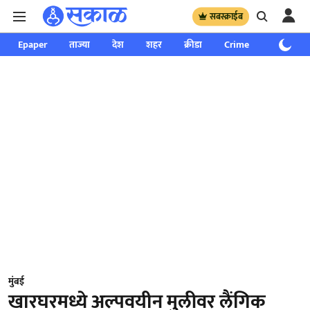
सबस्क्राईब
Epaper
ताज्या
देश
शहर
क्रीडा
Crime
साप्ताहिक
मुंबई
खारघरमध्ये अल्पवयीन मुलीवर लैंगिक