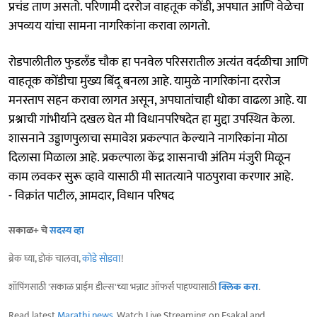
प्रचंड ताण असतो. परिणामी दररोज वाहतूक कोंडी, अपघात आणि वेळेचा
अपव्यय यांचा सामना नागरिकांना करावा लागतो.
रोडपालीतील फुडलँड चौक हा पनवेल परिसरातील अत्यंत वर्दळीचा आणि
वाहतूक कोंडीचा मुख्य बिंदू बनला आहे. यामुळे नागरिकांना दररोज
मनस्ताप सहन करावा लागत असून, अपघातांचाही धोका वाढला आहे. या
प्रश्नाची गांभीर्याने दखल घेत मी विधानपरिषदेत हा मुद्दा उपस्थित केला.
शासनाने उड्डाणपुलाचा समावेश प्रकल्पात केल्याने नागरिकांना मोठा
दिलासा मिळाला आहे. प्रकल्पाला केंद्र शासनाची अंतिम मंजुरी मिळून
काम लवकर सुरू व्हावे यासाठी मी सातत्याने पाठपुरावा करणार आहे.
- विक्रांत पाटील, आमदार, विधान परिषद
सकाळ+ चे
सदस्य व्हा
ब्रेक घ्या, डोकं चालवा,
कोडे सोडवा
!
शॉपिंगसाठी 'सकाळ प्राईम डील्स'च्या भन्नाट ऑफर्स पाहण्यासाठी
क्लिक करा
.
Read latest
Marathi news
, Watch Live Streaming on Esakal and