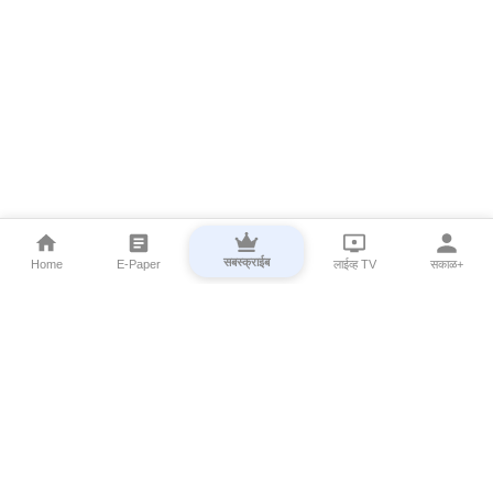
सबस्क्राईब
Home
E-Paper
लाईव्ह TV
सकाळ+