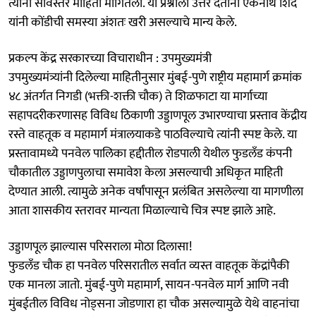
त्यांनी सविस्तर माहिती मागितली. या प्रश्नाला उत्तर देताना एकनाथ शिंदे
यांनी कोंडीची समस्या अंशतः खरी असल्याचे मान्य केले.
प्रकल्प केंद्र सरकारच्या विचाराधीन : उपमुख्यमंत्री
उपमुख्यमंत्र्यांनी दिलेल्या माहितीनुसार मुंबई-पुणे राष्ट्रीय महामार्ग क्रमांक
४८ अंतर्गत निगडी (भक्ती-शक्ती चौक) ते शिळफाटा या मार्गाच्या
सहापदरीकरणासह विविध ठिकाणी उड्डाणपूल उभारण्याचा प्रस्ताव केंद्रीय
रस्ते वाहतूक व महामार्ग मंत्रालयाकडे पाठविल्याचे त्यांनी स्पष्ट केले. या
प्रस्तावामध्ये पनवेल पालिका हद्दीतील रोडपाली येथील फुडलँड कंपनी
चौकातील उड्डाणपुलाचा समावेश केला असल्याची अधिकृत माहिती
देण्यात आली. त्यामुळे अनेक वर्षांपासून प्रलंबित असलेल्या या मागणीला
आता शासकीय स्तरावर मान्यता मिळाल्याचे चित्र स्पष्ट झाले आहे.
उड्डाणपूल झाल्यास परिसराला मोठा दिलासा!
फुडलँड चौक हा पनवेल परिसरातील सर्वात व्यस्त वाहतूक केंद्रांपैकी
एक मानला जातो. मुंबई-पुणे महामार्ग, सायन-पनवेल मार्ग आणि नवी
मुंबईतील विविध नोड्सना जोडणारा हा चौक असल्यामुळे येथे वाहनांचा