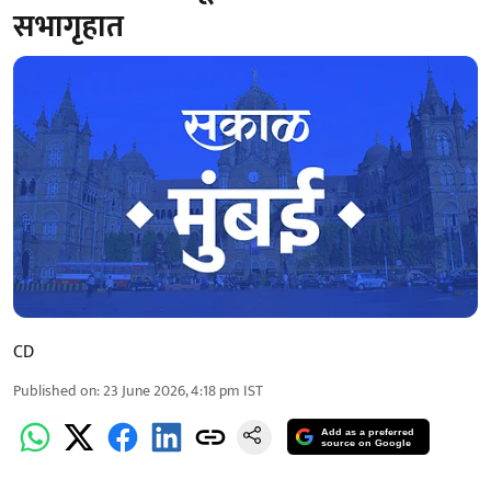
सभागृहात
CD
Published on
:
23 June 2026, 4:18 pm
IST
Add as a preferred
source on Google