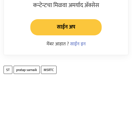
कन्टेन्टचा मिळवा अमर्याद ॲक्सेस
साईन अप
मेंबर आहात ?
साईन इन
ST
pratap sarnaik
MSRTC