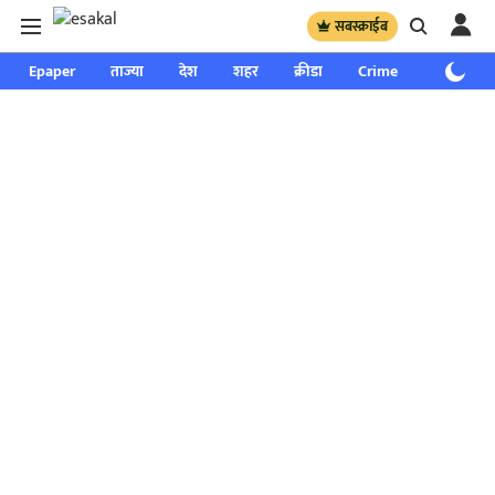
सबस्क्राईब
Epaper
ताज्या
देश
शहर
क्रीडा
Crime
साप्ताहिक