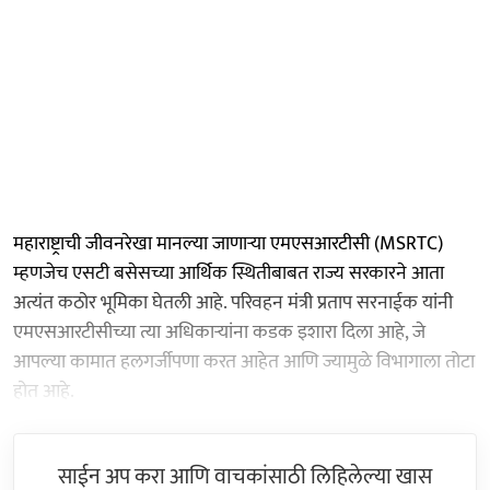
महाराष्ट्राची जीवनरेखा मानल्या जाणाऱ्या एमएसआरटीसी (MSRTC)
म्हणजेच एसटी बसेसच्या आर्थिक स्थितीबाबत राज्य सरकारने आता
अत्यंत कठोर भूमिका घेतली आहे. परिवहन मंत्री प्रताप सरनाईक यांनी
एमएसआरटीसीच्या त्या अधिकाऱ्यांना कडक इशारा दिला आहे, जे
आपल्या कामात हलगर्जीपणा करत आहेत आणि ज्यामुळे विभागाला तोटा
होत आहे.
साईन अप करा आणि वाचकांसाठी लिहिलेल्या खास