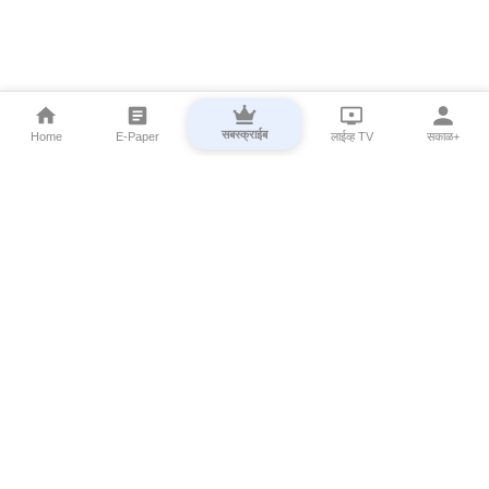
सबस्क्राईब
Home
E-Paper
लाईव्ह TV
सकाळ+
⌄
Marathi News
⌄
About Esakal
⌄
Digital Products