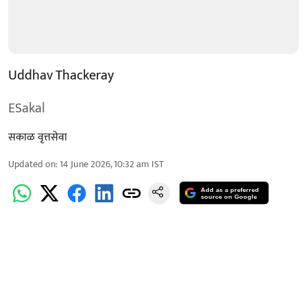
Uddhav Thackeray
ESakal
सकाळ वृत्तसेवा
Updated on
:
14 June 2026, 10:32 am
IST
Add as a preferred
source on Google