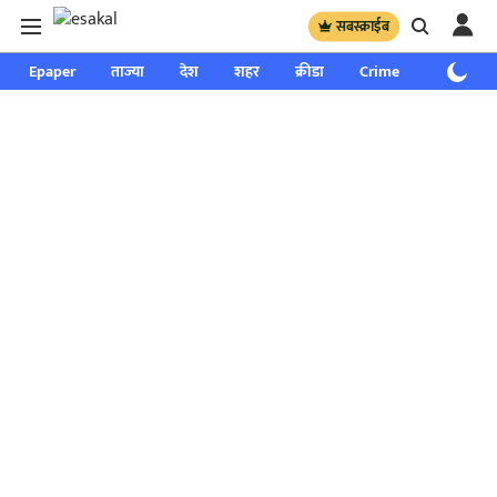
सबस्क्राईब
Epaper
ताज्या
देश
शहर
क्रीडा
Crime
साप्ताहिक