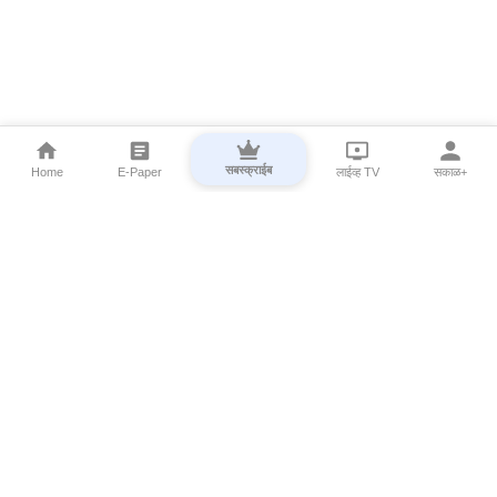
सबस्क्राईब
Home
E-Paper
लाईव्ह TV
सकाळ+
⌄
Marathi News
⌄
About Esakal
⌄
Digital Products