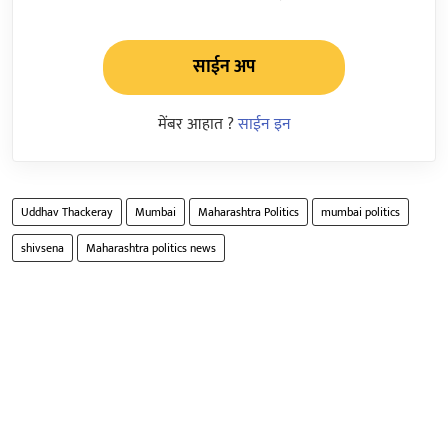
साईन अप
मेंबर आहात ?
साईन इन
Uddhav Thackeray
Mumbai
Maharashtra Politics
mumbai politics
shivsena
Maharashtra politics news