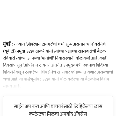
मुंबई :
राज्यात 'ऑपरेशन टायगर'ची चर्चा सुरू असतानाच शिवसेनेचे
(यूबीटी) प्रमुख उद्धव ठाकरे यांनी त्यांच्या पक्षाच्या खासदारांची बैठक
रविवारी त्यांच्या आपल्या 'मातोश्री' निवासस्थानी बोलावली आहे. काही
दिवसांपासून 'ऑपरेशन टायगर' अंतर्गत उपमुख्यमंत्री एकनाथ शिंदेंच्या
शिवसेनेकडून ठाकरेंच्या शिवसेनेचे खासदार फोडण्यात येणार असल्याची
चर्चा आहे. या पार्श्वभूमीवर उद्धव यांनी बोलावलेल्या या बैठकीला विशेष
महत्त्व आहे.
साईन अप करा आणि वाचकांसाठी लिहिलेल्या खास
कन्टेन्टचा मिळवा अमर्याद ॲक्सेस