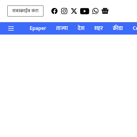
सबस्क्राईब करा
Epaper
ताज्या
देश
शहर
क्रीडा
C