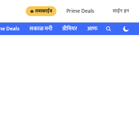
Prime Deals
साईन इन
सबस्क्राईब
me Deals
सकाळ मनी
प्रीमियर
आणखी
राशी भविष्य