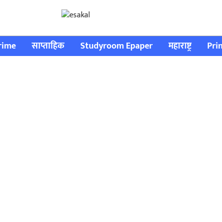
rime
साप्ताहिक
Studyroom Epaper
महाराष्ट्र
Pri