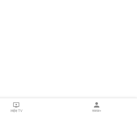
लाईव्ह TV
सकाळ+