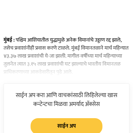
मुंबई :
पश्चिम आशियातील युद्धामुळे अनेक विमानांचे उड्डाण रद्द झाले,
तसेच प्रवाशांनीही प्रवास करणे टाळले. मुंबई विमानतळाने मार्च महिन्यात
४३.३७ लाख प्रवाशांची ये-जा झाली. मागील वर्षीच्या मार्च महिन्याच्या
तुलनेत त्यात ३.१५ लाख प्रवाशांची घट झाल्याचे भारतीय विमानतळ
प्राधिकरणाच्या आकडेवारीतून पुढे आले.
साईन अप करा आणि वाचकांसाठी लिहिलेल्या खास
कन्टेन्टचा मिळवा अमर्याद ॲक्सेस
साईन अप