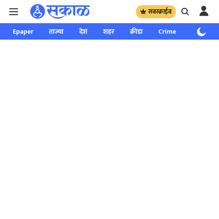
सबस्क्राईब
Epaper
ताज्या
देश
शहर
क्रीडा
Crime
साप्ताहिक