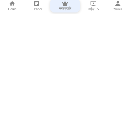
सबस्क्राईब
Home
E-Paper
लाईव्ह TV
सकाळ+
⌄
Marathi News
⌄
About Esakal
⌄
Digital Products
⌄
Sakal Programs
⌄
Print Products