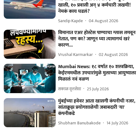
खाली, १० प्रवासी अन् ४ कर्मचारी जखमी!
नेमकं काय घडलं?
Sandip Kapde
04 August 2026
विमानात एअर होस्टेस पाण्याचा ग्लास लपवून
नेतात, पण का? जाणून घ्या त्यामागचं खरं
कारण...
Vrushal Karmarkar
02 August 2026
Mumbai News: १८ वर्षात १० शस्त्रक्रिया,
केईएममधील उपचारांमुळे मुलाच्या आयुष्याला
मिळालं नवं वळण
सकाळ वृत्तसेवा
25 July 2026
मुंबईच्या हवेवर आता खासगी कंपनीची नजर,
सांताक्रूझ प्रयोगशाळेची जबाबदारी 'या'
कंपनीकडे
Shubham Banubakode
14 July 2026