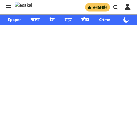
सबस्क्राईब
Epaper
ताज्या
देश
शहर
क्रीडा
Crime
साप्ताहिक