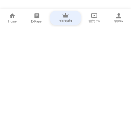
सबस्क्राईब
Home
E-Paper
लाईव्ह TV
सकाळ+
⌄
Marathi News
⌄
About Esakal
⌄
Digital Products
⌄
Sakal Programs