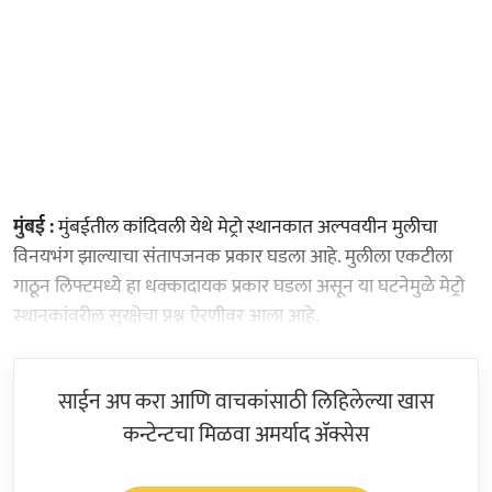
मुंबई :
मुंबईतील कांदिवली येथे मेट्रो स्थानकात अल्पवयीन मुलीचा
विनयभंग झाल्याचा संतापजनक प्रकार घडला आहे. मुलीला एकटीला
गाठून लिफ्टमध्ये हा धक्कादायक प्रकार घडला असून या घटनेमुळे मेट्रो
स्थानकांवरील सुरक्षेचा प्रश्न ऐरणीवर आला आहे.
साईन अप करा आणि वाचकांसाठी लिहिलेल्या खास
कन्टेन्टचा मिळवा अमर्याद ॲक्सेस