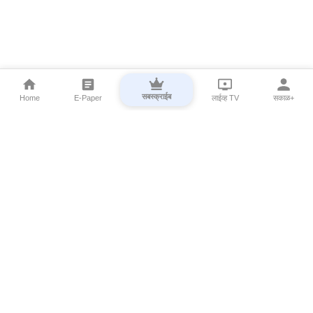
सबस्क्राईब
Home
E-Paper
लाईव्ह TV
सकाळ+
⌄
Marathi News
⌄
About Esakal
⌄
Digital Products