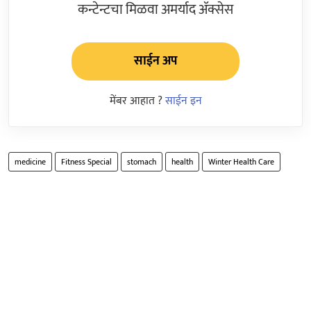
कन्टेन्टचा मिळवा अमर्याद ॲक्सेस
साईन अप
मेंबर आहात ?
साईन इन
medicine
Fitness Special
stomach
health
Winter Health Care