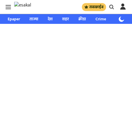
सबस्क्राईब
Epaper
ताज्या
देश
शहर
क्रीडा
Crime
साप्ताहिक