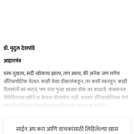
डॉ. मृदुल देशपांडे
आहारमंत्र
घसा दुखला, सर्दी-खोकला झाला, ताप आला, की अनेक जण लगेच
अँटिबायोटिक घेतात. काही वेळा डॉक्टरांकडून, तर कधी स्वतःहून. काही
दिवसांनी बरं वाटतं; पण नंतर पुन्हा आजार डोकं वर काढतो. फंक्शनल
मेडिसिनच्या दृष्टीने हा केवळ योगायोग नाही. वारंवार अँटिबायोटिक्स घेणं
म्हणजे शरीराच्या रोगप्रतिकारशक्तीवर थेट हल्ला करणं होय.
साईन अप करा आणि वाचकांसाठी लिहिलेल्या खास