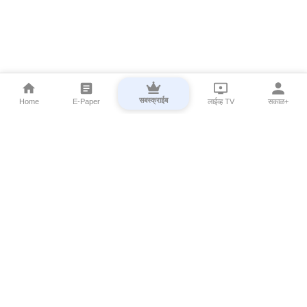
सबस्क्राईब
Home
E-Paper
लाईव्ह TV
सकाळ+
⌄
Marathi News
⌄
About Esakal
⌄
Digital Products