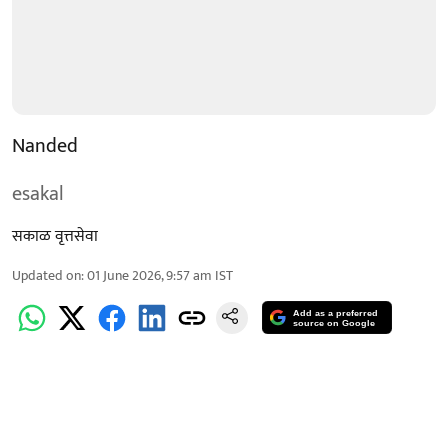
Nanded
esakal
सकाळ वृत्तसेवा
Updated on
:
01 June 2026, 9:57 am
IST
Add as a preferred
source on Google