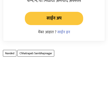
कन्टेन्टचा मिळवा अमर्याद ॲक्सेस
साईन अप
मेंबर आहात ?
साईन इन
Nanded
Chhatrapati Sambhajinagar