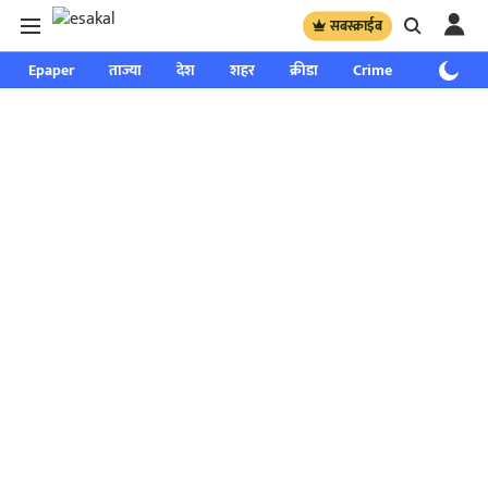
सबस्क्राईब
Epaper
ताज्या
देश
शहर
क्रीडा
Crime
साप्ताहिक