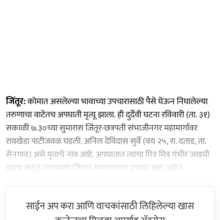
जिंतूर:
कोमात असलेल्या भावाच्या उपचारासाठी पैसे घेऊन निघालेल्या
तरुणाचा वाटेतच अपघाती मृत्यू झाला. ही दुर्देवी घटना रविवारी (ता. ३१)
सकाळी ७.३०च्या सुमारास जिंतूर-छत्रपती संभाजीनगर महामार्गावर
रायखेडा पाटीजवळ घडली. अनिल देविदास सुर्वे (वय २५, रा. दताड, ता.
सेनगाव) असे मृताचे नाव आहे. अपघातात त्याचा मित्र मित्र गंभीर जखमी
झाला असून त्याच्यावर जिल्हा रुग्णालयात उपचार सुरू आहेत.
साईन अप करा आणि वाचकांसाठी लिहिलेल्या खास