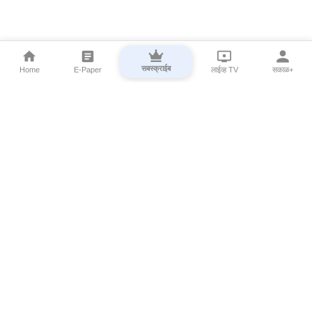
सबस्क्राईब
Home
E-Paper
लाईव्ह TV
सकाळ+
⌄
Marathi News
⌄
About Esakal
⌄
Digital Products
⌄
Sakal Programs