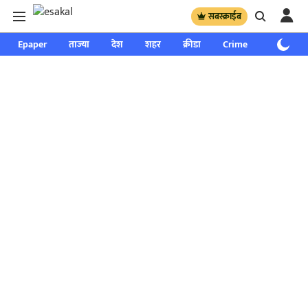
सबस्क्राईब
Epaper
ताज्या
देश
शहर
क्रीडा
Crime
साप्ताहिक