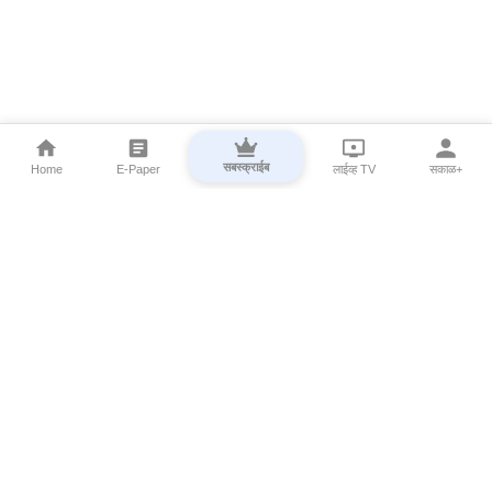
सबस्क्राईब
Home
E-Paper
लाईव्ह TV
सकाळ+
⌄
Marathi News
⌄
About Esakal
⌄
Digital Products