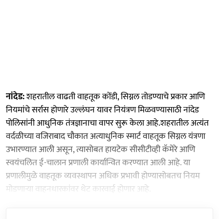
नांदेड:
शहरातील वाढती वाहतूक कोंडी, सिग्नल तोडण्याचे प्रकार आणि
नियमांचे सर्रास होणारे उल्लंघन यावर नियंत्रण मिळवण्यासाठी नांदेड
पोलिसांनी आधुनिक तंत्रज्ञानाचा वापर सुरू केला आहे.शहरातील अत्यंत
वर्दळीच्या वजिराबाद चौकात अत्याधुनिक स्मार्ट वाहतूक सिग्नल यंत्रणा
उभारण्यात आली असून, त्यासोबत हायटेक सीसीटीव्ही कॅमेरे आणि
स्वयंचलित ई-चालान प्रणाली कार्यान्वित करण्यात आली आहे. या
प्रणालीमुळे वाहतूक व्यवस्थापन अधिक प्रभावी होण्यासोबतच नियम
मोडणाऱ्या वाहनधारकांवर थेट कारवाई होणार आहे.