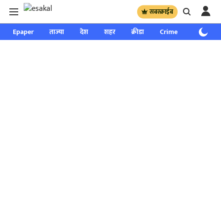
सबस्क्राईब
Epaper
ताज्या
देश
शहर
क्रीडा
Crime
साप्ताहिक