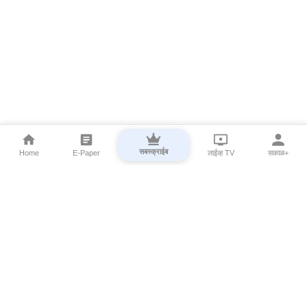
सबस्क्राईब
Home
E-Paper
लाईव्ह TV
सकाळ+
⌄
Marathi News