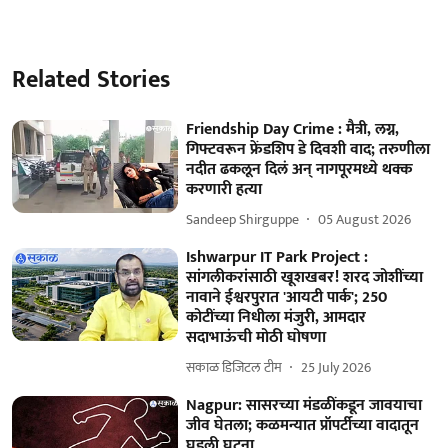
Related Stories
Friendship Day Crime : मैत्री, लग्न,
गिफ्टवरून फ्रेंडशिप डे दिवशी वाद; तरुणीला
नदीत ढकलून दिलं अन् नागपूरमध्ये थक्क
करणारी हत्या
Sandeep Shirguppe
05 August 2026
Ishwarpur IT Park Project :
सांगलीकरांसाठी खूशखबर! शरद जोशींच्या
नावाने ईश्वरपुरात 'आयटी पार्क'; 250
कोटींच्या निधीला मंजुरी, आमदार
सदाभाऊंची मोठी घोषणा
सकाळ डिजिटल टीम
25 July 2026
Nagpur: सासरच्या मंडळींकडून जावयाचा
जीव घेतला; कळमन्यात प्रॉपर्टीच्या वादातून
घडली घटना