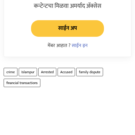
कन्टेन्टचा मिळवा अमर्याद ॲक्सेस
साईन अप
मेंबर आहात ?
साईन इन
crime
Islampur
Arrested
Accused
family dispute
financial transactions