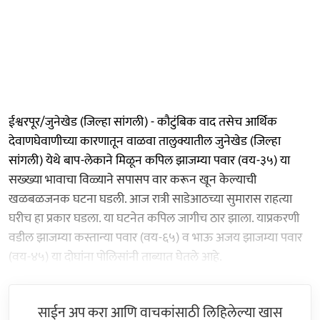
ईश्वरपूर/जुनेखेड (जिल्हा सांगली) - कौटुंबिक वाद तसेच आर्थिक
देवाणघेवाणीच्या कारणातून वाळवा तालुक्यातील जुनेखेड (जिल्हा
सांगली) येथे बाप-लेकाने मिळून कपिल झाजम्या पवार (वय-३५) या
सख्ख्या भावाचा विळ्याने सपासप वार करून खून केल्याची
खळबळजनक घटना घडली. आज रात्री साडेआठच्या सुमारास राहत्या
घरीच हा प्रकार घडला. या घटनेत कपिल जागीच ठार झाला. याप्रकरणी
वडील झाजम्या कस्तान्या पवार (वय-६५) व भाऊ अजय झाजम्या पवार
(वय-४५) या दोघांना पोलिसांनी ताब्यात घेतले आहे.
साईन अप करा आणि वाचकांसाठी लिहिलेल्या खास