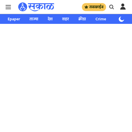
सबस्क्राईब
Epaper
ताज्या
देश
शहर
क्रीडा
Crime
साप्ताहिक