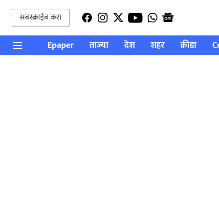
सबस्क्राईब करा
Epaper
ताज्या
देश
शहर
क्रीडा
C