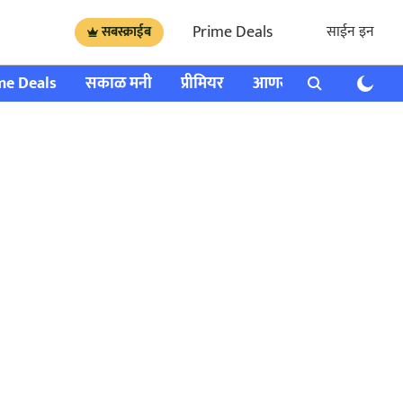
Prime Deals
साईन इन
सबस्क्राईब
me Deals
सकाळ मनी
प्रीमियर
आणखी
राशी भविष्य