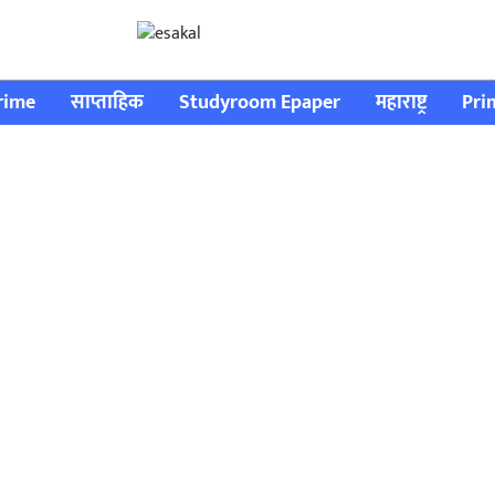
rime
साप्ताहिक
Studyroom Epaper
महाराष्ट्र
Pri