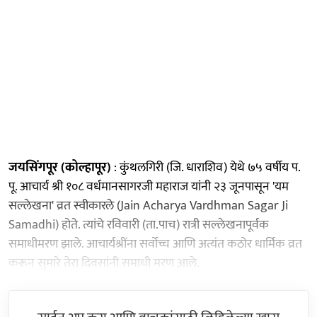
जयसिंगपूर (कोल्हापूर)
: कुंथलगिरी (जि. धाराशिव) येथे ७५ वर्षीय प.
पू. आचार्य श्री १०८ वर्धमानसागरजी महाराज यांनी २३ जूनपासून 'यम
सल्लेखना' व्रत स्वीकारले (Jain Acharya Vardhman Sagar Ji
Samadhi) होते. त्यांचे रविवारी (ता.पाच) रात्री सल्लेखनापूर्वक
समाधीमरण झाले. आचार्यश्रींना सर्वोच्च आणि अत्यंत कठोर धार्मिक व्रत
करून सुमारे तेरा दिवसांनी समाधी मरण आले.