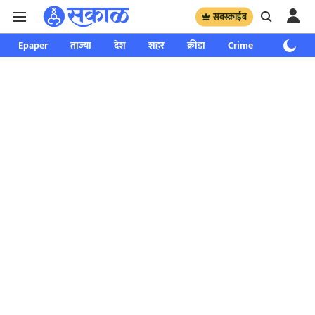
सबस्क्राईब
Epaper
ताज्या
देश
शहर
क्रीडा
Crime
साप्ताहिक