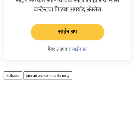
साईन अप करा आणि वाचकांसाठी लिहिलेल्या खास
कन्टेन्टचा मिळवा अमर्याद ॲक्सेस
साईन अप
मेंबर आहात ?
साईन इन
Kolhapur
Jainism and community unity