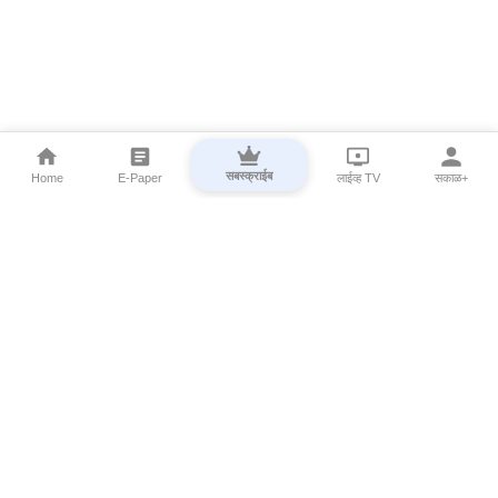
सबस्क्राईब
Home
E-Paper
लाईव्ह TV
सकाळ+
⌄
Marathi News
⌄
About Esakal