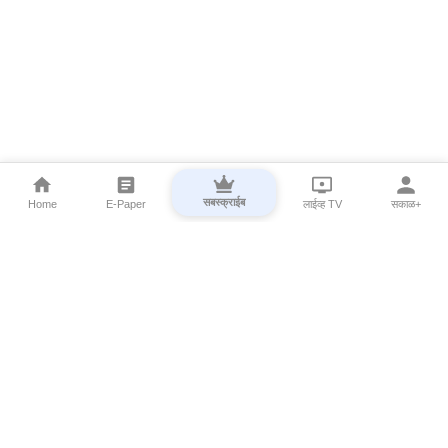
सबस्क्राईब
Home
E-Paper
लाईव्ह TV
सकाळ+
⌄
Marathi News