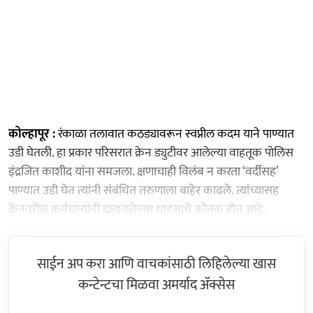
कोल्हापूर :
रंकाळा तलावात कठड्यावरून स्वप्नील कदम याने पाण्यात
उडी घेतली. हा प्रकार परिसरात क्रेन ड्युटीवर आलेल्या वाहतूक पोलिस
इंद्रजित काशीद यांना समजला. क्षणाचाही विलंब न करता ‘वर्दीसह’
पाण्यात उडी घेत त्यांनी संबंधित तरुणाला बाहेर काढले. त्यांच्यासह
क्रेनवरील कर्मचाऱ्यांनी दाखवलेल्या धाडसाचे कौतुक होत आहे.
साईन अप करा आणि वाचकांसाठी लिहिलेल्या खास
कन्टेन्टचा मिळवा अमर्याद ॲक्सेस