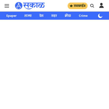
सबस्क्राईब
Epaper
ताज्या
देश
शहर
क्रीडा
Crime
साप्ताहिक