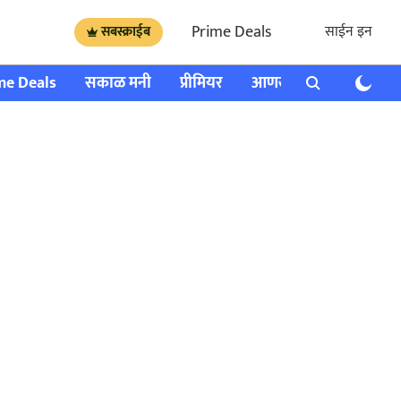
Prime Deals
साईन इन
सबस्क्राईब
me Deals
सकाळ मनी
प्रीमियर
आणखी
राशी भविष्य