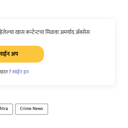
ेल्या खास कन्टेन्टचा मिळवा अमर्याद ॲक्सेस
साईन अप
आहात ?
साईन इन
htra
Crime News