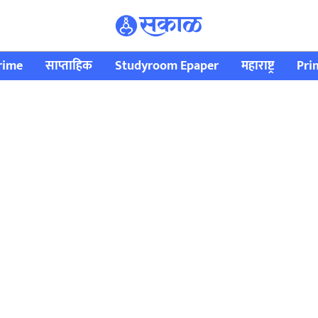
rime
साप्ताहिक
Studyroom Epaper
महाराष्ट्र
Pri