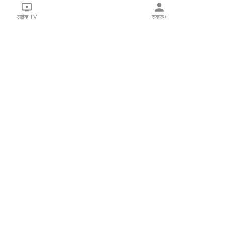
लाईव्ह TV
सकाळ+
l Programs
Print Products
Sakal Saptahik
hka
Family Doctor
 Crowdfunding
Sakal Publications