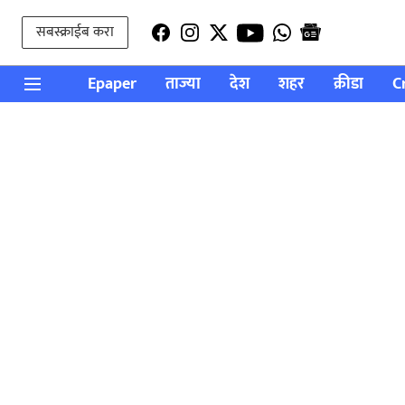
सबस्क्राईब करा
Epaper
ताज्या
देश
शहर
क्रीडा
C