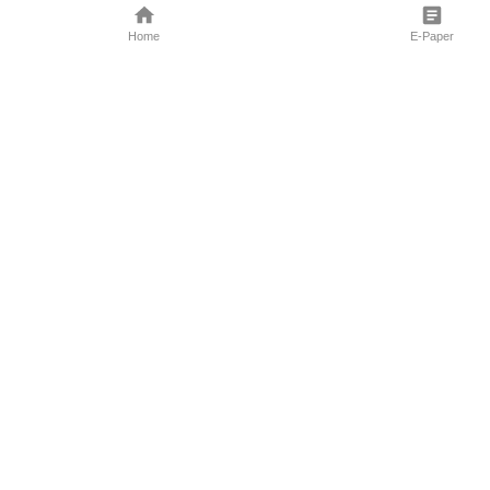
Home
E-Paper
Follow Us
Marathi News
Maharashtra N
Entertainment 
Sports News