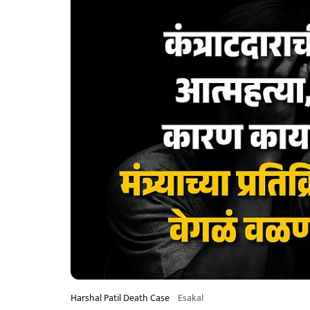
Harshal Patil Death Case
Esakal