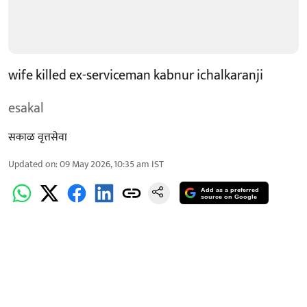
wife killed ex-serviceman kabnur ichalkaranji
esakal
सकाळ वृत्तसेवा
Updated on
:
09 May 2026, 10:35 am
IST
Add as a preferred
source on Google