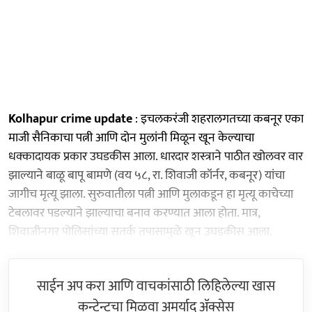
Kolhapur crime update
: इचलकरंजी शहरालगतच्या कबनूर एका
माजी सैनिकाचा पत्नी आणि दोन मुलांनी मिळून खून केल्याचा
धक्कादायक प्रकार उघडकीस आला. धारदार शस्त्राने पाठीत खोलवर वार
झाल्याने बाळू बापू बामणे (वय ५८, रा. शिवाजी कॉर्नर, कबनूर) यांचा
जागीच मृत्यू झाला. सुरुवातीला पत्नी आणि मुलाकडून हा मृत्यू काचेच्या
टेबलावर पडल्याने झाल्याचा बनाव करण्यात आला होता. मात्र,
शिवाजीनगर पोलिसांच्या सतर्क तपासामुळे खून उघडकीस आला.
साईन अप करा आणि वाचकांसाठी लिहिलेल्या खास
कन्टेन्टचा मिळवा अमर्याद ॲक्सेस