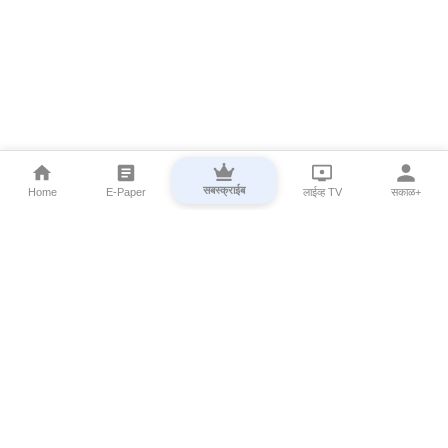
सबस्क्राईब
Home
E-Paper
लाईव्ह TV
सकाळ+
⌄
Marathi News
⌄
About Esakal