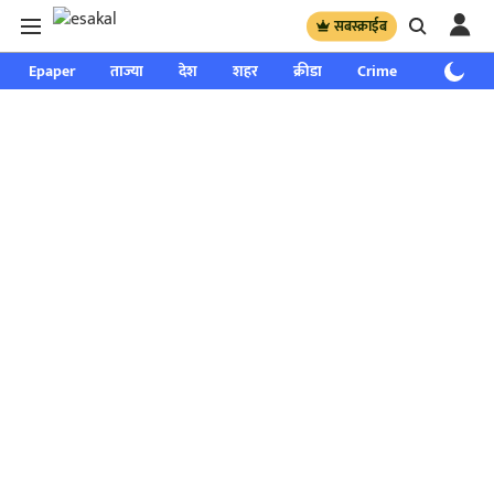
सबस्क्राईब
Epaper
ताज्या
देश
शहर
क्रीडा
Crime
साप्ताहिक