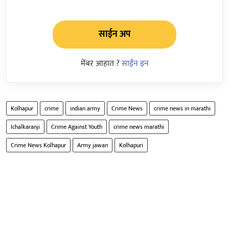
साईन अप
मेंबर आहात ?
साईन इन
Kolhapur
crime
indian army
Crime News
crime news in marathi
Ichalkaranji
Crime Against Youth
crime news marathi
Crime News Kolhapur
Army jawan
Kolhapuri