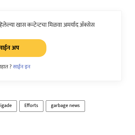
ेल्या खास कन्टेन्टचा मिळवा अमर्याद ॲक्सेस
साईन अप
आहात ?
साईन इन
rigade
Efforts
garbage news