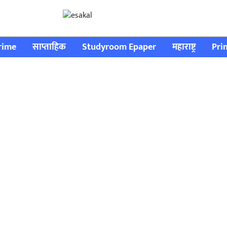
rime
साप्ताहिक
Studyroom Epaper
महाराष्ट्र
Pri