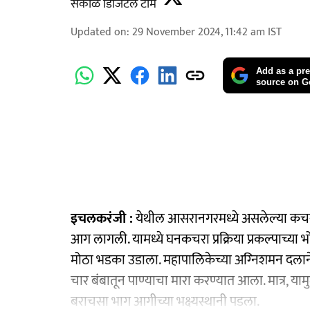
सकाळ डिजिटल टीम
Updated on
:
29 November 2024, 11:42 am
IST
Add as a pre
source on G
इचलकरंजी :
येथील आसरानगरमध्ये असलेल्या कचरा 
आग लागली. यामध्ये घनकचरा प्रक्रिया प्रकल्पाच्या
मोठा भडका उडाला. महापालिकेच्या अग्‍निशमन दलाने
चार बंबातून पाण्याचा मारा करण्यात आला. मात्र, य
बराचसा भाग आगीच्या भक्ष्यस्थानी पडला.