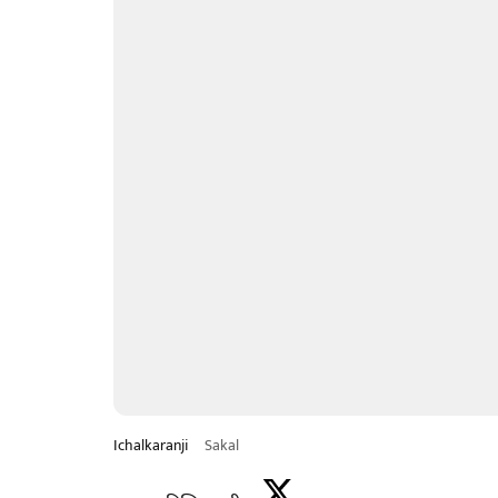
Ichalkaranji
Sakal