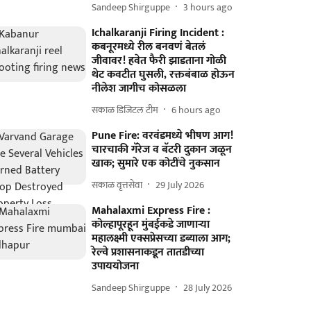
Sandeep Shirguppe
3 hours ago
Ichalkaranji Firing Incident :
कबनूरमध्ये रील बनवणं बेतलं
जीवावर! हवेत फैरी झाडताना गोळी
थेट कवटीत घुसली, रक्तबंबाळ होऊन
नीलेश जागीच कोसळला
सकाळ डिजिटल टीम
6 hours ago
Pune Fire: वरवंडमध्ये भीषण आग!
चारचाकी गॅरेज व बॅटरी दुकान जळून
खाक; सुमारे एक कोटींचे नुकसान
सकाळ वृत्तसेवा
29 July 2026
Mahalaxmi Express Fire :
कोल्हापूरहून मुंबईकडे जाणाऱ्या
महालक्ष्मी एक्सप्रेसच्या डब्याला आग;
रेल्वे प्रशासनाकडून तातडीच्या
उपाययोजना
Sandeep Shirguppe
28 July 2026