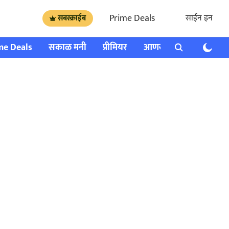
Prime Deals
साईन इन
सबस्क्राईब
me Deals
सकाळ मनी
प्रीमियर
आणखी
राशी भविष्य