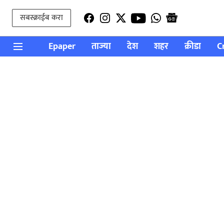
सबस्क्राईब करा
Epaper
ताज्या
देश
शहर
क्रीडा
C