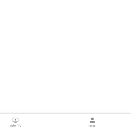
लाईव्ह TV
सकाळ+