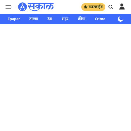
सबस्क्राईब
Epaper
ताज्या
देश
शहर
क्रीडा
Crime
साप्ताहिक