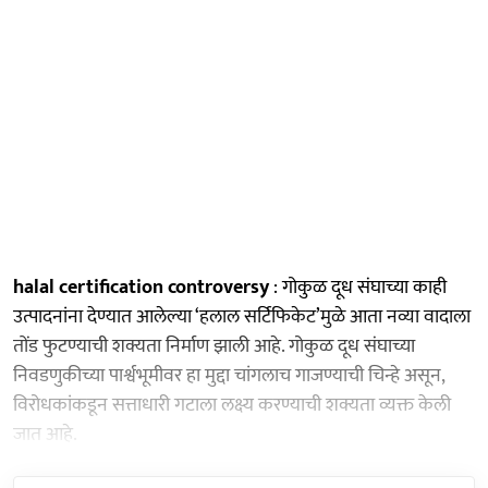
halal certification controversy
: गोकुळ दूध संघाच्या काही
उत्पादनांना देण्यात आलेल्या ‘हलाल सर्टिफिकेट’मुळे आता नव्या वादाला
तोंड फुटण्याची शक्यता निर्माण झाली आहे. गोकुळ दूध संघाच्या
निवडणुकीच्या पार्श्वभूमीवर हा मुद्दा चांगलाच गाजण्याची चिन्हे असून,
विरोधकांकडून सत्ताधारी गटाला लक्ष्य करण्याची शक्यता व्यक्त केली
जात आहे.