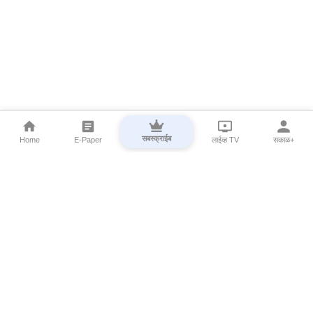
सबस्क्राईब
Home
E-Paper
लाईव्ह TV
सकाळ+
⌄
Marathi News