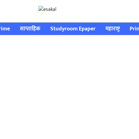
rime
साप्ताहिक
Studyroom Epaper
महाराष्ट्र
Pri