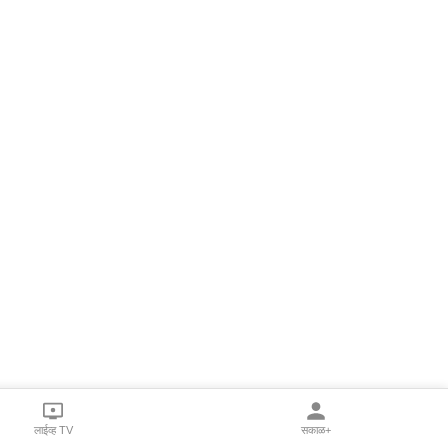
लाईव्ह TV
सकाळ+