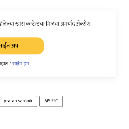
ेल्या खास कन्टेन्टचा मिळवा अमर्याद ॲक्सेस
साईन अप
आहात ?
साईन इन
pratap sarnaik
MSRTC