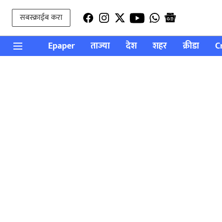
सबस्क्राईब करा
Epaper
ताज्या
देश
शहर
क्रीडा
C