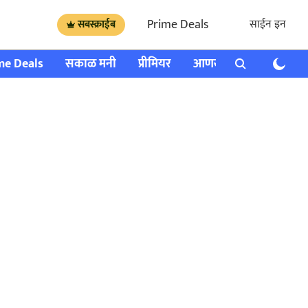
Prime Deals
साईन इन
सबस्क्राईब
me Deals
सकाळ मनी
प्रीमियर
आणखी
राशी भविष्य