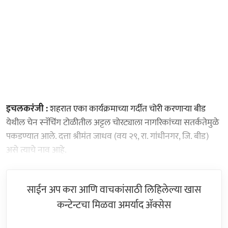
इचलकरंजी :
शहरात एका कार्यक्रमाच्या गर्दीत चोरी करणाऱ्या बीड
येथील चेन स्नॅचिंग टोळीतील अट्टल चोरट्याला नागरिकांच्या सतर्कतेमुळे
पकडण्यात आले. दत्ता श्रीमंत जाधव (वय २९, रा. गांधीनगर, जि. बीड)
असे त्याचे नाव आहे.
साईन अप करा आणि वाचकांसाठी लिहिलेल्या खास
कन्टेन्टचा मिळवा अमर्याद ॲक्सेस