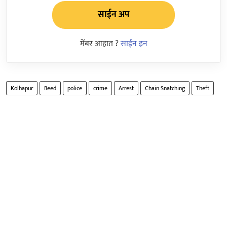
साईन अप
मेंबर आहात ?
साईन इन
Kolhapur
Beed
police
crime
Arrest
Chain Snatching
Theft