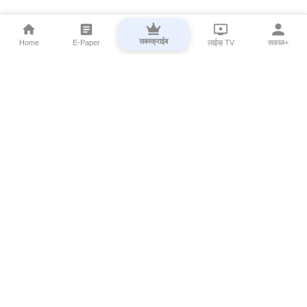
सबस्क्राईब
Home
E-Paper
लाईव्ह TV
सकाळ+
⌄
Marathi News
⌄
About Esakal
⌄
Digital Products
⌄
Sakal Programs
⌄
Print Products