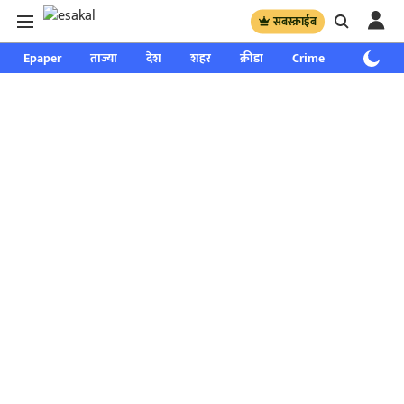
सबस्क्राईब
Epaper
ताज्या
देश
शहर
क्रीडा
Crime
साप्ताहिक