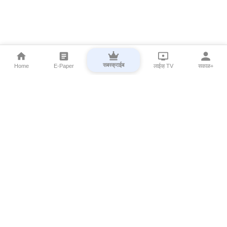
सबस्क्राईब
Home
E-Paper
लाईव्ह TV
सकाळ+
⌄
Marathi News
⌄
About Esakal
⌄
Digital Products