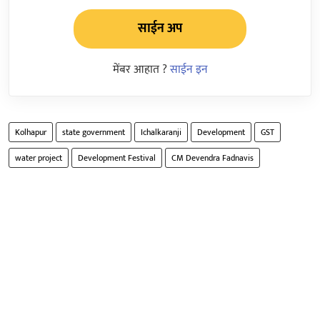
साईन अप
मेंबर आहात ?
साईन इन
Kolhapur
state government
Ichalkaranji
Development
GST
water project
Development Festival
CM Devendra Fadnavis