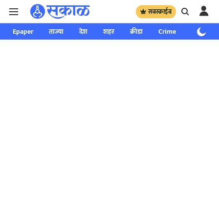
सबस्क्राईब
Epaper
ताज्या
देश
शहर
क्रीडा
Crime
साप्ताहिक