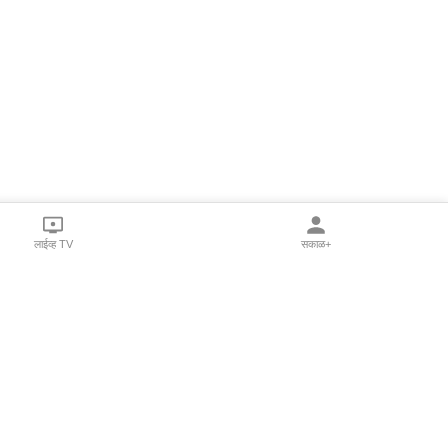
लाईव्ह TV
सकाळ+