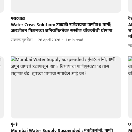
मराठवाडा
दे
Water Crisis Solution: टाकळी राजेरायचा पाणीप्रश्न मार्गी;
A
जलजीवन मिशनच्या अनियमिततेवर सखोल चौकशीची घोषणा
भा
मा
सकाळ वृत्तसेवा
26 April 2026
1
min read
स
मुंबई
छत
Mumbai Water Supply Suspended : मुंबईकरांनो, पाणी
M