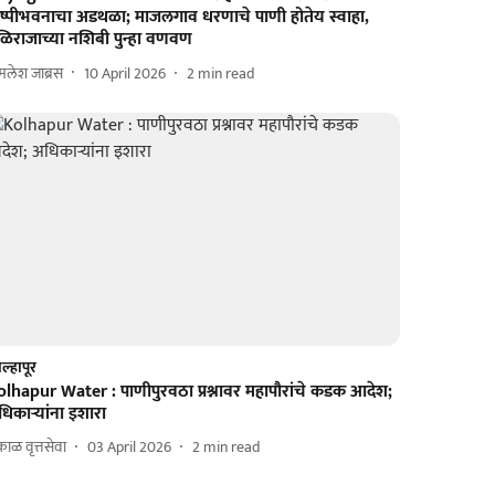
ाष्पीभवनाचा अडथळा; माजलगाव धरणाचे पाणी होतेय स्वाहा,
ळिराजाच्या नशिबी पुन्हा वणवण
लेश जाब्रस
10 April 2026
2
min read
ल्हापूर
olhapur Water : पाणीपुरवठा प्रश्नावर महापौरांचे कडक आदेश;
िकाऱ्यांना इशारा
ाळ वृत्तसेवा
03 April 2026
2
min read