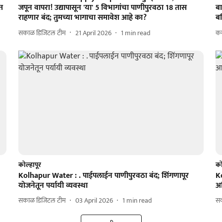
ंत
जपून वापरा! उद्यापासून 'या' 5 विभागांचा पाणीपुरवठा 18 तास
ब
राहणार बंद; तुमच्या भागाचा समावेश आहे का?
ब
सकाळ डिजिटल टीम
21 April 2026
1
min read
कम
कोल्हापूर
को
Kolhapur Water : . पाईपलाईन पाणीपुरवठा बंद; शिंगणापूर
K
योजनेतून पर्यायी व्यवस्था
अध
सकाळ डिजिटल टीम
03 April 2026
1
min read
सक