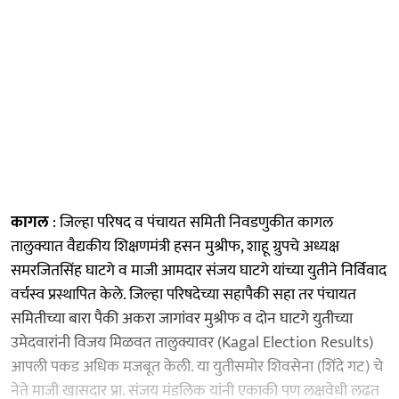
कागल
: जिल्हा परिषद व पंचायत समिती निवडणुकीत कागल
तालुक्यात वैद्यकीय शिक्षणमंत्री हसन मुश्रीफ, शाहू ग्रुपचे अध्यक्ष
समरजितसिंह घाटगे व माजी आमदार संजय घाटगे यांच्या युतीने निर्विवाद
वर्चस्व प्रस्थापित केले. जिल्हा परिषदेच्या सहापैकी सहा तर पंचायत
समितीच्या बारा पैकी अकरा जागांवर मुश्रीफ व दोन घाटगे युतीच्या
उमेदवारांनी विजय मिळवत तालुक्यावर (Kagal Election Results)
आपली पकड अधिक मजबूत केली. या युतीसमोर शिवसेना (शिंदे गट) चे
नेते माजी खासदार प्रा. संजय मंडलिक यांनी एकाकी पण लक्षवेधी लढत