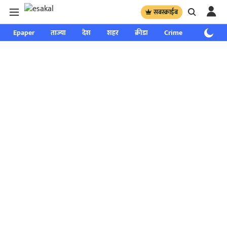
सबस्क्राईब
Epaper
ताज्या
देश
शहर
क्रीडा
Crime
साप्ताहिक