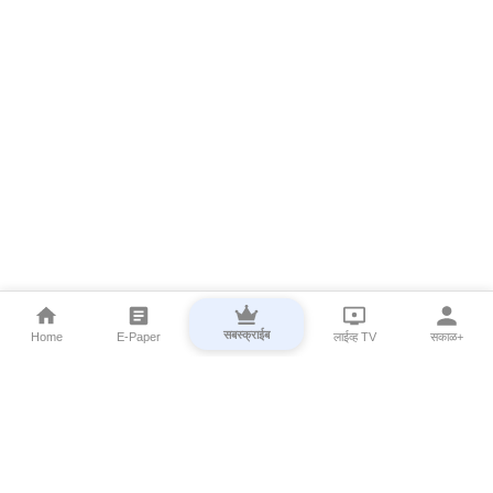
सबस्क्राईब
Home
E-Paper
लाईव्ह TV
सकाळ+