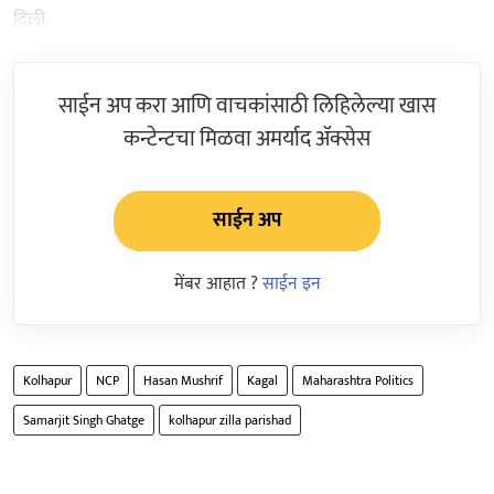
दिली.
साईन अप करा आणि वाचकांसाठी लिहिलेल्या खास
कन्टेन्टचा मिळवा अमर्याद ॲक्सेस
साईन अप
मेंबर आहात ?
साईन इन
Kolhapur
NCP
Hasan Mushrif
Kagal
Maharashtra Politics
Samarjit Singh Ghatge
kolhapur zilla parishad