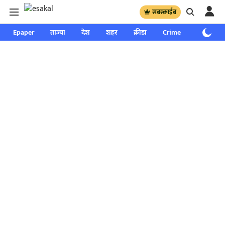
सबस्क्राईब
Epaper
ताज्या
देश
शहर
क्रीडा
Crime
साप्ताहिक