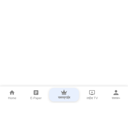
सबस्क्राईब
Home
E-Paper
लाईव्ह TV
सकाळ+