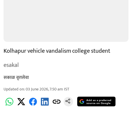
Kolhapur vehicle vandalism college student
esakal
सकाळ वृत्तसेवा
Updated on
:
03 June 2026, 7:50 am
IST
Add as a preferred
source on Google