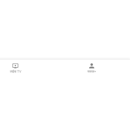
लाईव्ह TV
सकाळ+