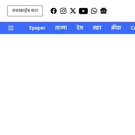
सबस्क्राईब करा
Epaper
ताज्या
देश
शहर
क्रीडा
C