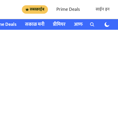
Prime Deals
साईन इन
सबस्क्राईब
me Deals
सकाळ मनी
प्रीमियर
आणखी
राशी भविष्य