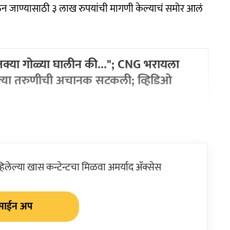
ऊन जाण्यासाठी ३ लाख रुपयांची मागणी केल्याचं समोर आलं
क्या गोळ्या घालीन की..."; CNG भरायला
ेल्या तरुणीची अचानक सटकली; व्हिडिओ
ेल्या खास कन्टेन्टचा मिळवा अमर्याद ॲक्सेस
साईन अप