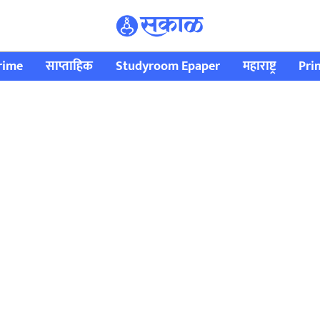
rime
साप्ताहिक
Studyroom Epaper
महाराष्ट्र
Pri