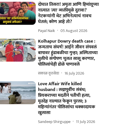
दोघात तिसरा! अमृता आणि हिमांशूच्या
नात्यात 'त्या' व्यक्तीमुळे दुरावा?
नेटकऱ्यांनी थेट अभिनेत्याचं नावच
घेतलं; कोण आहे तो?
Payal Naik
05 August 2026
Kolhapur Dowry death case :
जन्मताच संघर्ष! आईने जीवन संपवलं
बापावर हुंडाबळीचा गुन्हा; अस्मिताच्या
मुलीचे संगोपण चुलत सासू करणार,
पोलिसांचेही डोळे पाणावले
सकाळ वृत्तसेवा
16 July 2026
Love Affair Wife killed
husband : लग्नापूर्वीच संबंध;
प्रियकराच्या मदतीने पतीची हत्या,
मृतदेह नाल्यात फेकून पुरला; 3
महिन्यांनंतर पोलिसांचा धक्कादायक
खुलासा
Sandeep Shirguppe
11 July 2026