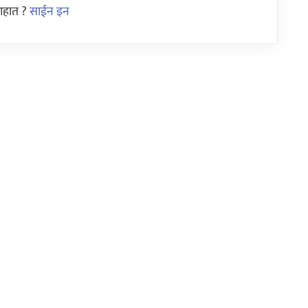
आहात ?
साईन इन