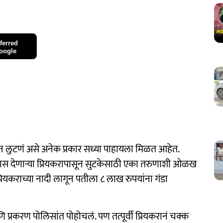
ferred
oogle
न लुटणं असे अनेक प्रकार सध्या पाहायला मिळत आहेत.
रास देणाऱ्या प्रियकरापासून सुटकेसाठी एका तरुणाशी ओळख
प्रियकराच्या नादी लागून पतीला ८ लाख रुपयांना गंडा
्रकरण पोलिसांत पोहोचलं. पण तत्पूर्वी प्रियकरानं चक्क