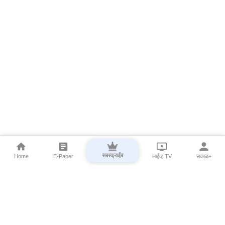
सबस्क्राईब
Home
E-Paper
लाईव्ह TV
सकाळ+