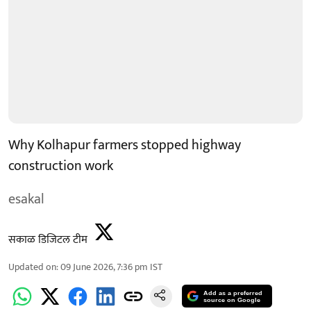
Why Kolhapur farmers stopped highway
construction work
esakal
सकाळ डिजिटल टीम
Updated on
:
09 June 2026, 7:36 pm
IST
Add as a preferred
source on Google