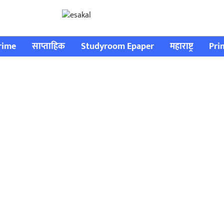
rime
साप्ताहिक
Studyroom Epaper
महाराष्ट्र
Pri