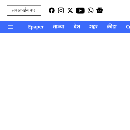
सबस्क्राईब करा
Epaper
ताज्या
देश
शहर
क्रीडा
C