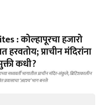
es : कोल्हापूरचा हजारो
ात हरवतोय; प्राचीन मंदिरांना
ुक्ती कधी?
मध्यवर्ती भागातील प्राचीन मंदिर-संकुले, ब्रिटिशकालीन
ित प्रवासाचा ‘अदृश्य’ भाग बनले