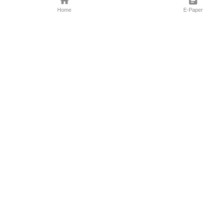
Home
E-Paper
Follow Us
Marathi News
Maharashtra N
Entertainment 
Sports News
Mumbai News