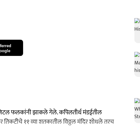
ferred
oogle
डिजिटल फलकांनी झाकले गेले. कपिलतीर्थ मंडईतील
जकर तिकटीचे ११ व्या शतकातील विठ्ठल मंदिर शोधले तरच