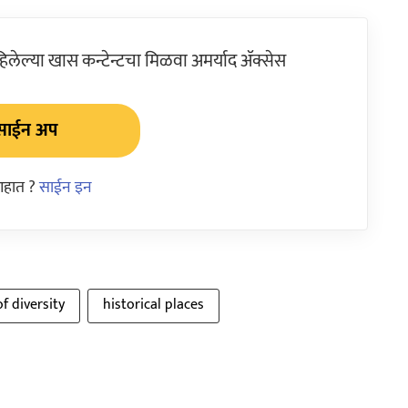
ेल्या खास कन्टेन्टचा मिळवा अमर्याद ॲक्सेस
साईन अप
आहात ?
साईन इन
f diversity
historical places