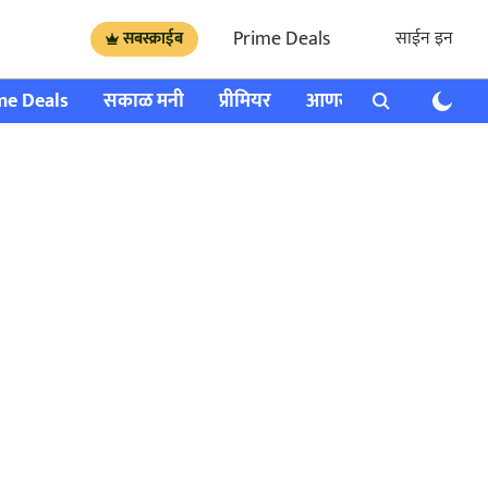
Prime Deals
साईन इन
सबस्क्राईब
me Deals
सकाळ मनी
प्रीमियर
आणखी
राशी भविष्य