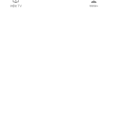
लाईव्ह TV
सकाळ+
l Programs
Print Products
Sakal Saptahik
hka
Family Doctor
 Crowdfunding
Sakal Publications
orm Pune India
 Foundation