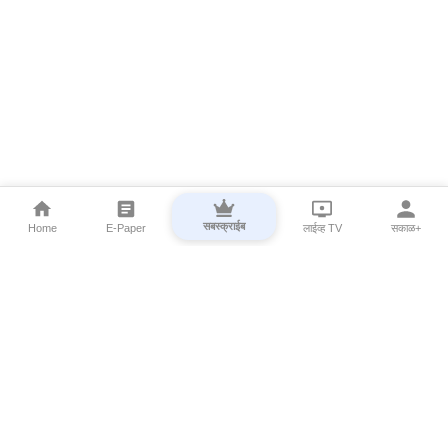
सबस्क्राईब
Home
E-Paper
लाईव्ह TV
सकाळ+
⌄
Marathi News