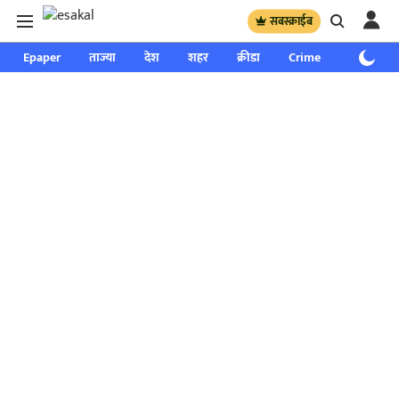
सबस्क्राईब
Epaper
ताज्या
देश
शहर
क्रीडा
Crime
साप्ताहिक