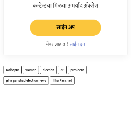
कन्टेन्टचा मिळवा अमर्याद ॲक्सेस
साईन अप
मेंबर आहात ?
साईन इन
Kolhapur
women
election
ZP
president
jilha parishad election news
Jilha Parishad