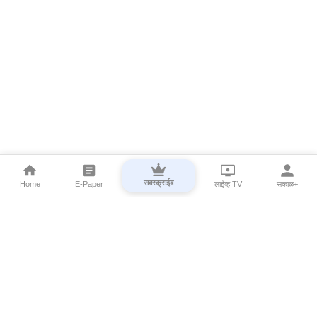
सबस्क्राईब
Home
E-Paper
लाईव्ह TV
सकाळ+