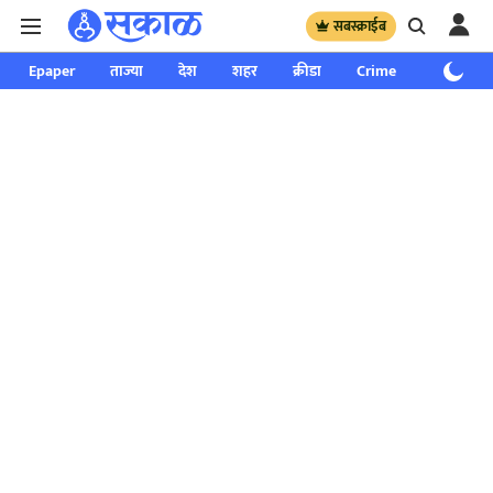
सबस्क्राईब
Epaper
ताज्या
देश
शहर
क्रीडा
Crime
साप्ताहिक