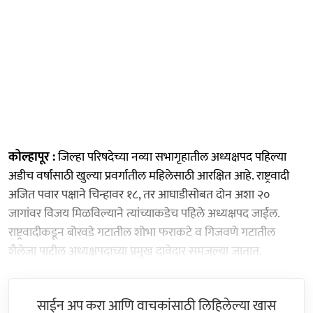
कोल्हापूर :
जिल्हा परिषदेच्या नव्या सभागृहातील अध्यक्षपद पहिल्या
अडीच वर्षांसाठी खुल्या प्रवर्गातील महिलेसाठी आरक्षित आहे. राष्ट्रवादी
अजित पवार पक्षाने चिन्हावर १८, तर आघाडीसोबत दोन अशा २०
जागांवर विजय मिळविल्याने त्यांच्याकडेच पहिले अध्यक्षपद जाईल.
राष्ट्रवादीकडून बोरवडे गटातील शोभा फराकटे व गिजवणे गटातील
शैलेजा पाटील अध्यक्षपदाच्या प्रमुख दावेदार समजल्या जातात.
साईन अप करा आणि वाचकांसाठी लिहिलेल्या खास